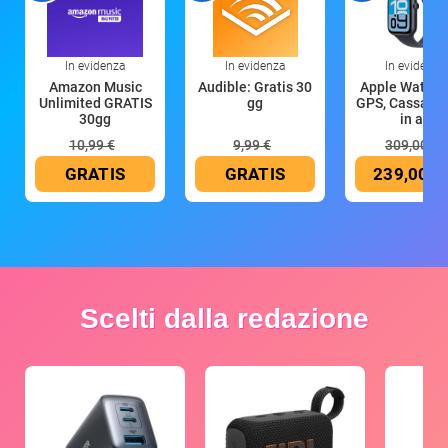
In evidenza
In evidenza
In evidenza
Amazon Music
Audible: Gratis 30
Apple Watch 
Unlimited GRATIS
gg
GPS, Cassa 4
30gg
in all
10,99 €
9,99 €
309,00 €
GRATIS
GRATIS
239,00 €
Scelti dalla redazione