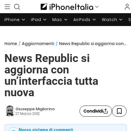
iPhone
iPad
Mac
AirPods
Watch
Home
/
Aggiornamenti
/
News Republic si aggiorna con un’interfaccia tutta nuova
News Republic si
aggiorna con
un’interfaccia tutta
nuova
Giuseppe Migliorino
Condividi
27 Marzo 2012
Nuovo sistema di commenti