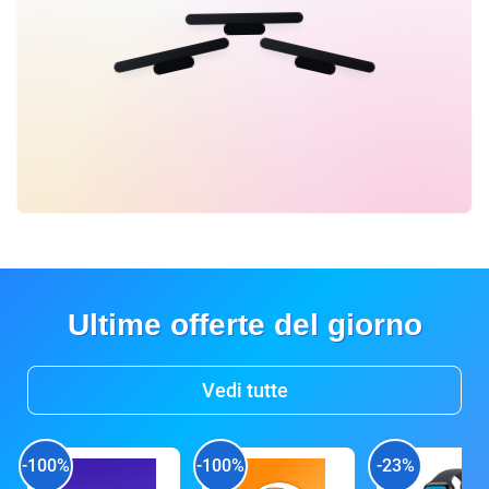
Ultime offerte del giorno
Vedi tutte
-100%
-100%
-23%