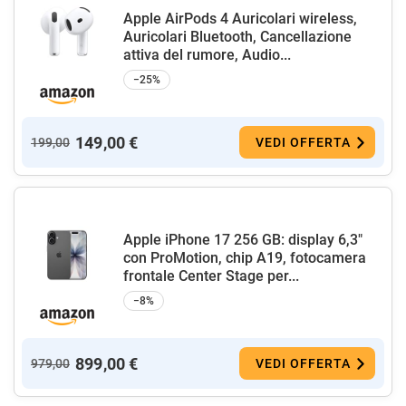
Apple AirPods 4 Auricolari wireless,
Auricolari Bluetooth, Cancellazione
attiva del rumore, Audio...
−25%
149,00 €
199,00
VEDI OFFERTA
Apple iPhone 17 256 GB: display 6,3"
con ProMotion, chip A19, fotocamera
frontale Center Stage per...
−8%
899,00 €
979,00
VEDI OFFERTA