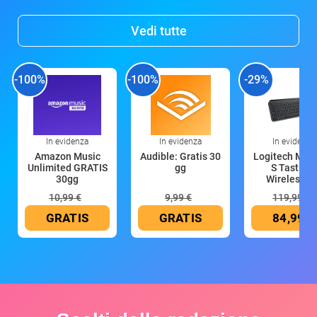
Vedi tutte
-100%
-100%
-29%
In evidenza
In evidenza
In evidenza
Amazon Music
Audible: Gratis 30
Logitech MX 
Unlimited GRATIS
gg
S Tastiera
30gg
Wireless (G
10,99 €
9,99 €
119,99 €
GRATIS
GRATIS
84,99 €