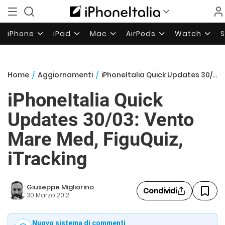
iPhone
iPad
Mac
AirPods
Watch
Home
/
Aggiornamenti
/
iPhoneItalia Quick Updates 30/03: Vento Mare Med, FiguQuiz, iTracking
iPhoneItalia Quick
Updates 30/03: Vento
Mare Med, FiguQuiz,
iTracking
Giuseppe Migliorino
Condividi
30 Marzo 2012
Nuovo sistema di commenti