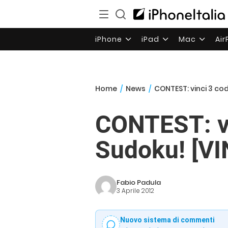
iPhone
iPad
Mac
Ai
Home
/
News
/
CONTEST: vinci 3 co
CONTEST: vi
Sudoku! [VI
Fabio Padula
3 Aprile 2012
Nuovo sistema di commenti