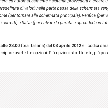
nera ed automaticamente il sistema provvederà a creare 
 predefinita di valori; nella parte bassa della schermata ve
ome (per tornare alla schermata principale), Verifica (per ve
 corretti) e Salva (per salvare la partita e riprenderla in fu
alle 23:00
(ora italiana) del
03 aprile 2012
e i codici sa
cipare avete tre opzioni. Più opzioni sfrutterete, più poss