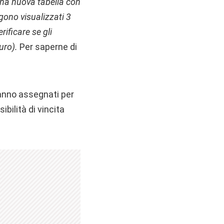
una nuova tabella con
ngono visualizzati 3
rificare se gli
turo).
Per saperne di
ranno assegnati per
ibilità di vincita