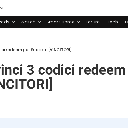
rPods
Watch
Smart Home
Forum
Tech
O
dici redeem per Sudoku! [VINCITORI]
nci 3 codici redeem
NCITORI]