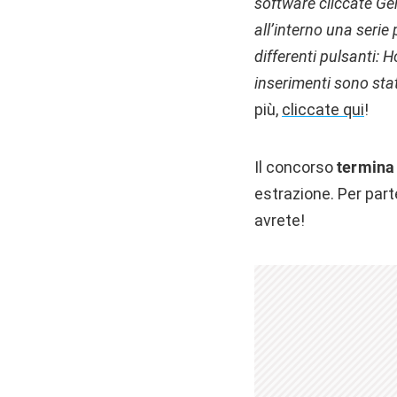
software cliccate Ge
all’interno una serie
differenti pulsanti: H
inserimenti sono stati
più,
cliccate qui
!
Il concorso
termina 
estrazione. Per parte
avrete!