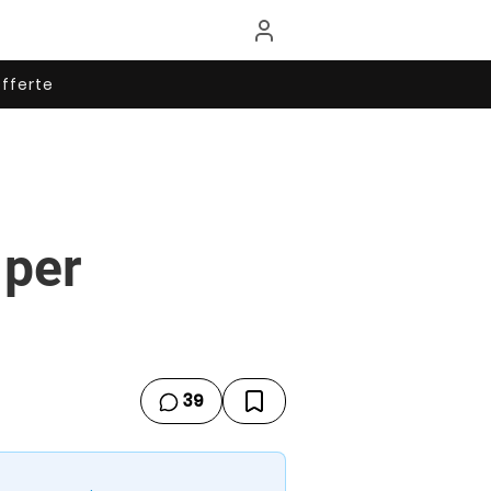
fferte
 per
39