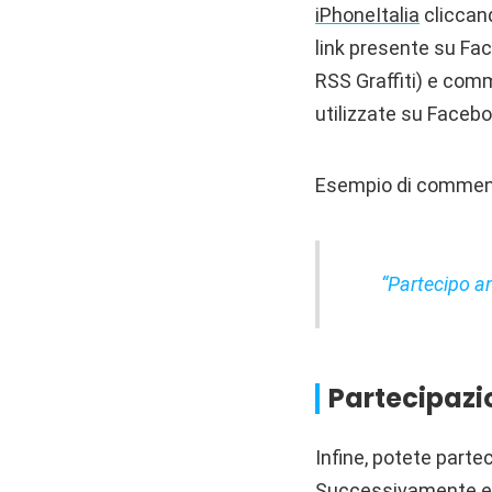
iPhoneItalia
cliccan
link presente su Fac
RSS Graffiti) e com
utilizzate su Faceb
Esempio di comment
“Partecipo a
Partecipazio
Infine, potete parte
Successivamente ef