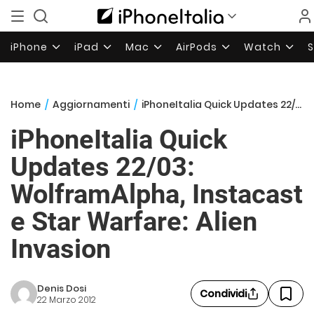
iPhone
iPad
Mac
AirPods
Watch
Home
/
Aggiornamenti
/
iPhoneItalia Quick Updates 22/03: WolframAlpha, Instacast e Star Warfare: Alien Invasion
iPhoneItalia Quick
Updates 22/03:
WolframAlpha, Instacast
e Star Warfare: Alien
Invasion
Denis Dosi
Condividi
22 Marzo 2012