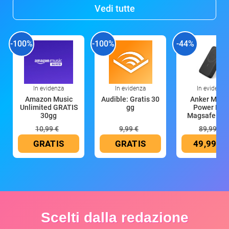
Vedi tutte
-100%
-100%
-44%
In evidenza
In evidenza
In evidenza
Amazon Music
Audible: Gratis 30
Anker Mag
Unlimited GRATIS
gg
Power Ban
30gg
Magsafe 10
mAh
10,99 €
9,99 €
89,99 €
GRATIS
GRATIS
49,99 €
Scelti dalla redazione