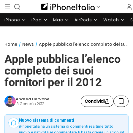
iPhone
iPad
Mac
AirPods
Watch
Home
/
News
/
Apple pubblica l’elenco completo dei suoi fornitori per il 2012
Apple pubblica l’elenco
completo dei suoi
fornitori per il 2012
Andrea Cervone
Condividi
13 Gennaio 2012
Nuovo sistema di commenti
iPhoneItalia ha un sistema di commenti realtime tutto
nuovo e nativo! Per commentare ti basta creare un account