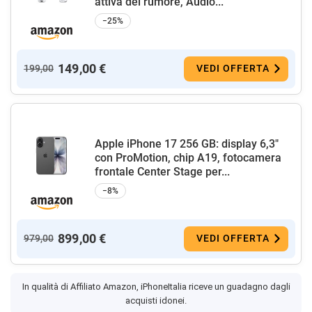
attiva del rumore, Audio...
−25%
149,00 €
199,00
VEDI OFFERTA
Apple iPhone 17 256 GB: display 6,3"
con ProMotion, chip A19, fotocamera
frontale Center Stage per...
−8%
899,00 €
979,00
VEDI OFFERTA
In qualità di Affiliato Amazon, iPhoneItalia riceve un guadagno dagli
acquisti idonei.