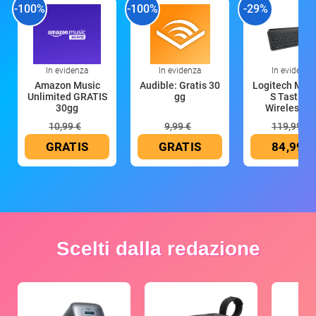
-100%
-100%
-29%
In evidenza
In evidenza
In evidenza
Amazon Music
Audible: Gratis 30
Logitech MX 
Unlimited GRATIS
gg
S Tastiera
30gg
Wireless (G
10,99 €
9,99 €
119,99 €
GRATIS
GRATIS
84,99 €
Scelti dalla redazione