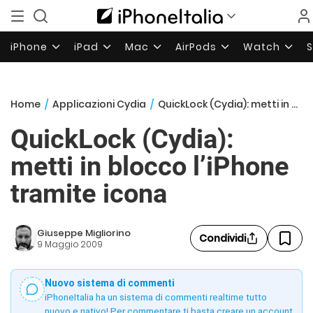
iPhone
iPad
Mac
AirPods
Watch
Home
/
Applicazioni Cydia
/
QuickLock (Cydia): metti in blocco l’iPhone tramite icona
QuickLock (Cydia):
metti in blocco l’iPhone
tramite icona
Giuseppe Migliorino
Condividi
9 Maggio 2009
Nuovo sistema di commenti
iPhoneItalia ha un sistema di commenti realtime tutto
nuovo e nativo! Per commentare ti basta creare un account