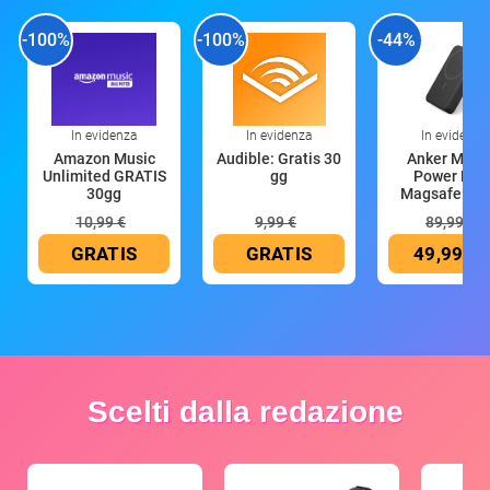
-100%
-100%
-44%
In evidenza
In evidenza
In evidenza
Amazon Music
Audible: Gratis 30
Anker Mag
Unlimited GRATIS
gg
Power Ban
30gg
Magsafe 10
mAh
10,99 €
9,99 €
89,99 €
GRATIS
GRATIS
49,99 €
Scelti dalla redazione