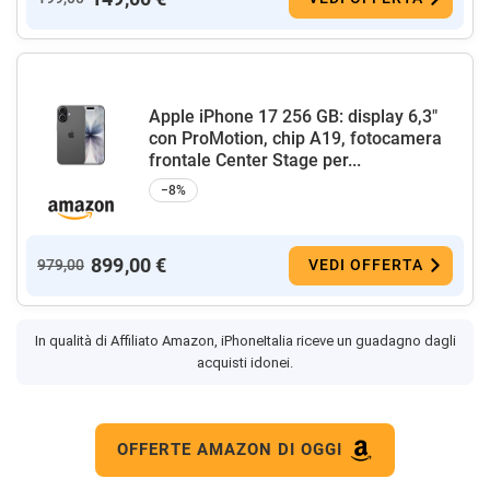
Apple iPhone 17 256 GB: display 6,3"
con ProMotion, chip A19, fotocamera
frontale Center Stage per...
−8%
899,00 €
979,00
VEDI OFFERTA
In qualità di Affiliato Amazon, iPhoneItalia riceve un guadagno dagli
acquisti idonei.
OFFERTE AMAZON DI OGGI