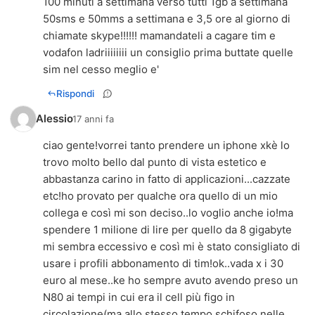
100 minuti a settimana verso tutti 1gb a settimana
50sms e 50mms a settimana e 3,5 ore al giorno di
chiamate skype!!!!!! mamandateli a cagare tim e
vodafon ladriiiiiiii un consiglio prima buttate quelle
sim nel cesso meglio e'
Rispondi
Alessio
17 anni fa
ciao gente!vorrei tanto prendere un iphone xkè lo
trovo molto bello dal punto di vista estetico e
abbastanza carino in fatto di applicazioni...cazzate
etc!ho provato per qualche ora quello di un mio
collega e così mi son deciso..lo voglio anche io!ma
spendere 1 milione di lire per quello da 8 gigabyte
mi sembra eccessivo e così mi è stato consigliato di
usare i profili abbonamento di tim!ok..vada x i 30
euro al mese..ke ho sempre avuto avendo preso un
N80 ai tempi in cui era il cell più figo in
circolazione(ma allo stesso tempo schifoso nelle