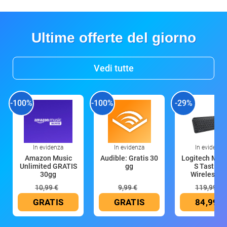
Ultime offerte del giorno
Vedi tutte
-100%
-100%
-29%
In evidenza
In evidenza
In evidenza
Amazon Music
Audible: Gratis 30
Logitech MX 
Unlimited GRATIS
gg
S Tastiera
30gg
Wireless (G
10,99 €
9,99 €
119,99 €
GRATIS
GRATIS
84,99 €