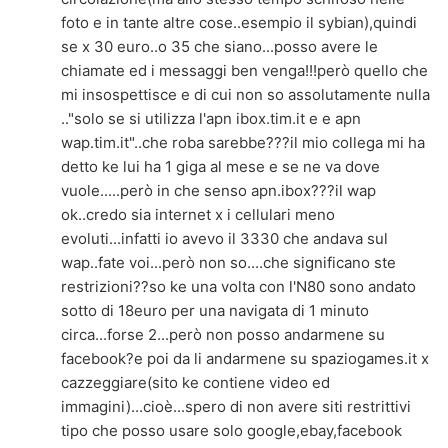
foto e in tante altre cose..esempio il sybian),quindi
se x 30 euro..o 35 che siano...posso avere le
chiamate ed i messaggi ben venga!!!però quello che
mi insospettisce e di cui non so assolutamente nulla
.."solo se si utilizza l'apn ibox.tim.it e e apn
wap.tim.it"..che roba sarebbe???il mio collega mi ha
detto ke lui ha 1 giga al mese e se ne va dove
vuole.....però in che senso apn.ibox???il wap
ok..credo sia internet x i cellulari meno
evoluti...infatti io avevo il 3330 che andava sul
wap..fate voi...però non so....che significano ste
restrizioni??so ke una volta con l'N80 sono andato
sotto di 18euro per una navigata di 1 minuto
circa...forse 2...però non posso andarmene su
facebook?e poi da li andarmene su spaziogames.it x
cazzeggiare(sito ke contiene video ed
immagini)...cioè...spero di non avere siti restrittivi
tipo che posso usare solo google,ebay,facebook