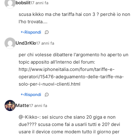
bobslit
17 anni fa
scusa kikko ma che tariffa hai con 3 ? perchè io non
l'ho trovata....
Rispondi
Und3rKlo
17 anni fa
per chi volesse dibattere l'argomento ho aperto un
topic apposito all'interno del forum:
http://www.iphoneitalia.com/forum/tariffe-e-
operatori/15476-adeguamento-delle-tariffe-ma-
solo-per-i-nuovi-clienti.html
Rispondi
Matte
17 anni fa
@
-Kikko-
: sei sicuro che siano 20 giga e non
due???? scusa come fai a usarli tutti e 20? devi
usare il device come modem tutto il giorno per