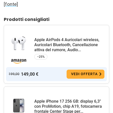
[fonte]
Prodotti consigliati
Apple AirPods 4 Auricolari wireless,
Auricolari Bluetooth, Cancellazione
attiva del rumore, Audio...
−25%
149,00 €
199,00
VEDI OFFERTA
Apple iPhone 17 256 GB: display 6,3"
con ProMotion, chip A19, fotocamera
frontale Center Stage per...