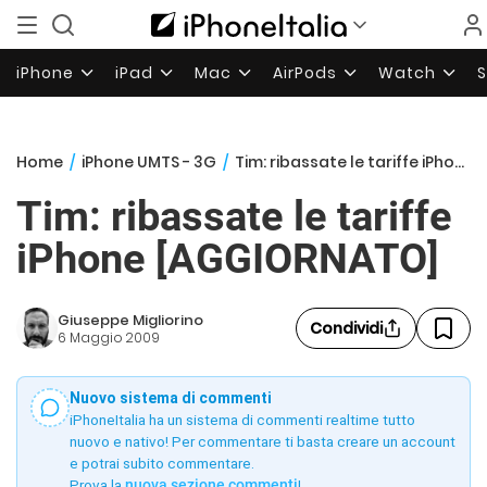
iPhone
iPad
Mac
AirPods
Watch
Home
/
iPhone UMTS - 3G
/
Tim: ribassate le tariffe iPhone [AGGIORNATO]
Tim: ribassate le tariffe
iPhone [AGGIORNATO]
Giuseppe Migliorino
Condividi
6 Maggio 2009
Nuovo sistema di commenti
iPhoneItalia ha un sistema di commenti realtime tutto
nuovo e nativo! Per commentare ti basta creare un account
e potrai subito commentare.
Prova la
nuova sezione commenti
!