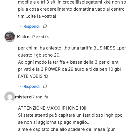
mobile e altri 3 siti in croce!!!!spiegatemi xkè non so
più a cosa credere!intanto domattina vado al centro
tim...dite la vostra!
Rispondi
-Kikko-
17 anni fa
per chi mi ha chiesto...ho una tariffa BUSINESS...per
questo i gb sono 20.
Ad ogni modo la tariffa + bassa della 3 per clienti
privati è la 3 POWER da 29 euro e ti da ben 10 gb!
FATE VOBIS :D
Rispondi
misterx
17 anni fa
ATTENZIONE MAXXI IPHONE 10!!!
Si state attenti può capitare un fastidioso inghippo
se non si aggiorna spiego meglio..
a me è capitato che allo scadere del mese (pur