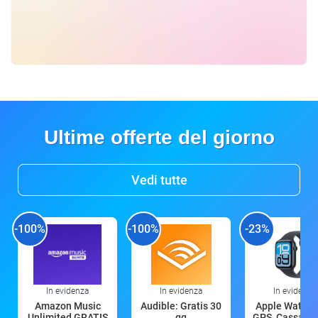
Ultime offerte del giorno
Vedi tutte
-100%
-100%
-23%
In evidenza
In evidenza
In evidenza
Amazon Music
Audible: Gratis 30
Apple Watch 
Unlimited GRATIS
gg
GPS, Cassa 4