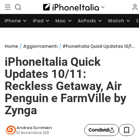
iPhone
iPad
Mac
AirPods
Watch
Home
/
Aggiornamenti
/
iPhoneItalia Quick Updates 10/11: Reckless Getaway, Air Penguin e FarmVille by Zynga
iPhoneItalia Quick
Updates 10/11:
Reckless Getaway, Air
Penguin e FarmVille by
Zynga
Andrea Scrimieri
Condividi
10 Novembre 2011