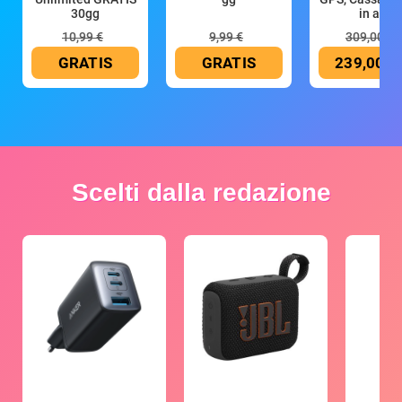
30gg
in all
10,99 €
9,99 €
309,00 €
GRATIS
GRATIS
239,00 €
Scelti dalla redazione