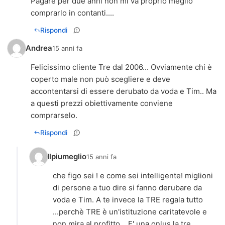
Pagare per due anni non mi va proprio meglio
comprarlo in contanti....
Rispondi
Andrea
15 anni fa
Felicissimo cliente Tre dal 2006... Ovviamente chi è
coperto male non può scegliere e deve
accontentarsi di essere derubato da voda e Tim.. Ma
a questi prezzi obiettivamente conviene
comprarselo.
Rispondi
Ilpiumeglio
15 anni fa
che figo sei ! e come sei intelligente! miglioni
di persone a tuo dire si fanno derubare da
voda e Tim. A te invece la TRE regala tutto
...perchè TRE è un'istituzione caritatevole e
non mira al profitto....E' una onlus la tre....