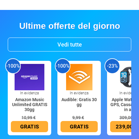
Ultime offerte del giorno
Vedi tutte
-100%
-100%
-23%
In evidenza
In evidenza
In evidenza
Amazon Music
Audible: Gratis 30
Apple Watch 
Unlimited GRATIS
gg
GPS, Cassa 4
30gg
in all
10,99 €
9,99 €
309,00 €
GRATIS
GRATIS
239,00 €