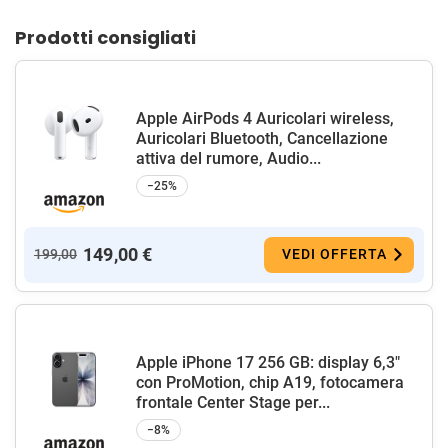
Prodotti consigliati
Apple AirPods 4 Auricolari wireless,
Auricolari Bluetooth, Cancellazione
attiva del rumore, Audio...
−25%
149,00 €
199,00
VEDI OFFERTA
Apple iPhone 17 256 GB: display 6,3"
con ProMotion, chip A19, fotocamera
frontale Center Stage per...
−8%