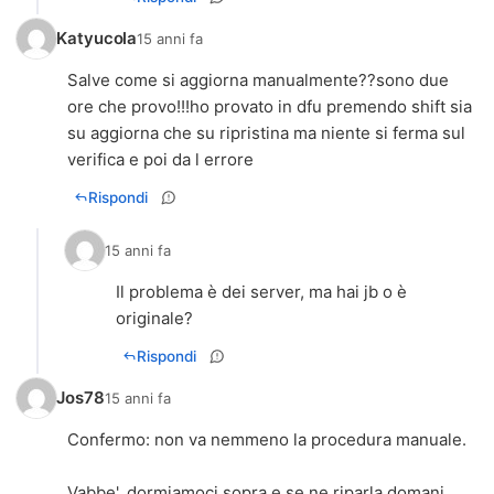
Katyucola
15 anni fa
Salve come si aggiorna manualmente??sono due
ore che provo!!!ho provato in dfu premendo shift sia
su aggiorna che su ripristina ma niente si ferma sul
verifica e poi da l errore
Rispondi
15 anni fa
Il problema è dei server, ma hai jb o è
originale?
Rispondi
Jos78
15 anni fa
Confermo: non va nemmeno la procedura manuale.
Vabbe', dormiamoci sopra e se ne riparla domani