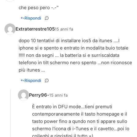
che peso pero -.-''
Rispondi
Extraterrestre105
15 anni fa
dopo 10 tentativi di installare ios5 da itunes ....l
iphone si e spento e entrato in modalita buio totale
!!!!! non da segni ... la batteria si e surriscaldata
telefono in tilt schermo nero spento ...non riconosce
più itunes ...
Rispondi
Perry96-
15 anni fa
È entrato in DFU mode...tieni premuti
contemporaneamente il tasto homepage e il
tasto power fino a qundo non ti appare sullo
schermo l'icona di i-Tunes e il cavetto...poi lo
colleghi e ripristini il tutto =)