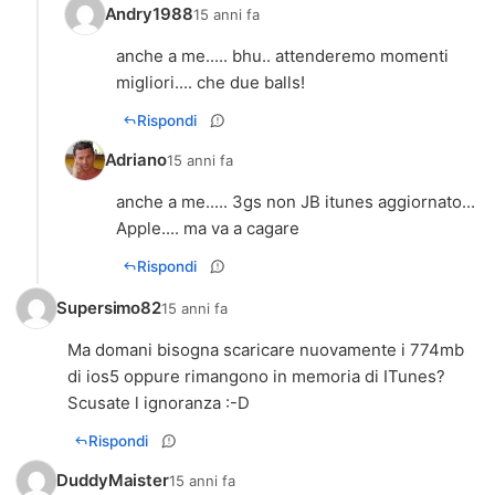
Andry1988
15 anni fa
anche a me..... bhu.. attenderemo momenti
migliori.... che due balls!
Rispondi
Adriano
15 anni fa
anche a me..... 3gs non JB itunes aggiornato...
Apple.... ma va a cagare
Rispondi
Supersimo82
15 anni fa
Ma domani bisogna scaricare nuovamente i 774mb
di ios5 oppure rimangono in memoria di ITunes?
Scusate l ignoranza :-D
Rispondi
DuddyMaister
15 anni fa