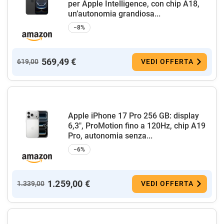
per Apple Intelligence, con chip A18,
un’autonomia grandiosa...
−8%
569,49 €
619,00
VEDI OFFERTA
Apple iPhone 17 Pro 256 GB: display
6,3", ProMotion fino a 120Hz, chip A19
Pro, autonomia senza...
−6%
1.259,00 €
1.339,00
VEDI OFFERTA