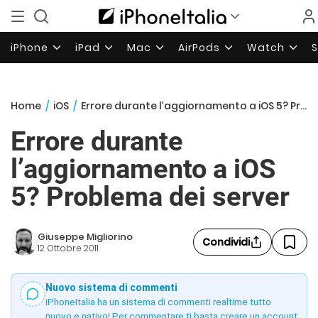
iPhone
iPad
Mac
AirPods
Watch
Home
/
iOS
/
Errore durante l’aggiornamento a iOS 5? Problema dei server
Errore durante
l’aggiornamento a iOS
5? Problema dei server
Giuseppe Migliorino
Condividi
12 Ottobre 2011
Nuovo sistema di commenti
iPhoneItalia ha un sistema di commenti realtime tutto
nuovo e nativo! Per commentare ti basta creare un account