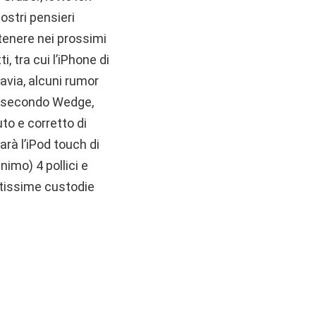
ostri pensieri
 tenere nei prossimi
, tra cui l’iPhone di
tavia, alcuni rumor
e: secondo Wedge,
to e corretto di
rà l’iPod touch di
imo) 4 pollici e
antissime custodie