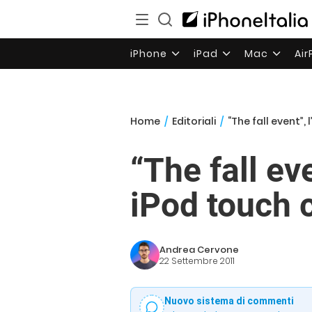
iPhone
iPad
Mac
Ai
Home
/
Editoriali
/
“The fall event”,
“The fall ev
iPod touch 
Andrea Cervone
22 Settembre 2011
Nuovo sistema di commenti