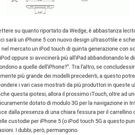
lettere su quanto riportato da Wedge, è abbastanza leci
ci sarà un iPhone 5 con nuovo design ultrasottile e sch
à nel mercato un iPod touch di quinta generazione con
Pod oppure si avvicinerà più all’iPad abbandonando le di
pondono a quelle dell’iPhone?”. Tra l’altro, se concludess
amente più grande dei modelli precedenti, a questo potr
ondere i vari case mostrati da più produttori in queste 
he questa ipotesi, allora il prossimo iTouch, oltre ad u
icuramente dotato di modulo 3G per la navigazione in Int
ce dalla presenza di una chiara fessura per il carrellino
delle custodie per iPhone 5 (o iPod touch 5G a questo pu
sioni. I dubbi, però, permangono.