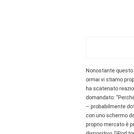
Nonostante questo 
ormai vi stiamo pro
ha scatenato reazion
domandato: “Perché 
– probabilmente dot
con uno schermo da 3
proprio mercato è pr
dispositivo, l’iPod 