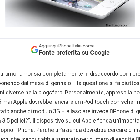
Aggiungi
iPhoneItalia come
Fonte preferita su Google
ultimo rumor sia completamente in disaccordo con i pr
ponendo dal mese di gennaio – la questione si fa piuttos
i diverse nella blogsfera. Personalmente, appresa la not
mai Apple dovrebbe lanciare un iPod touch con schermo d
ato anche di modulo 3G – e lasciare invece l’iPhone di 
.5 pollici?”. Il dispositivo su cui Apple fonda un’import
oprio l’iPhone. Perché un’azienda dovrebbe cercare di in
touch, che, seppur abbia superato per numero di vendite l’