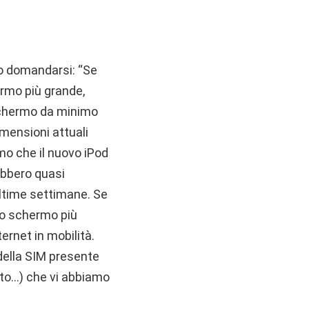
to domandarsi: “Se
ermo più grande,
 schermo da minimo
mensioni attuali
imo che il nuovo iPod
ebbero quasi
ultime settimane. Se
no schermo più
ernet in mobilità.
 della SIM presente
nto…) che vi abbiamo