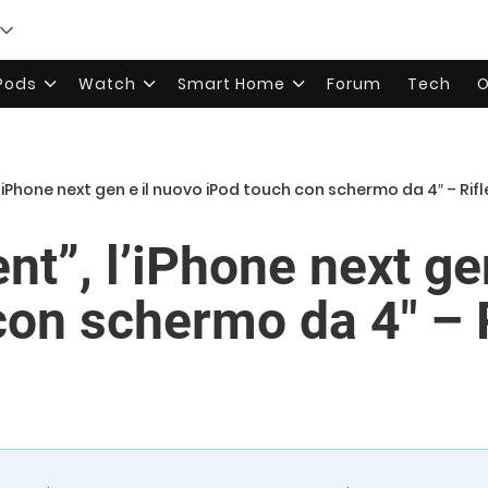
rPods
Watch
Smart Home
Forum
Tech
O
 l’iPhone next gen e il nuovo iPod touch con schermo da 4″ – Rif
ent”, l’iPhone next ge
con schermo da 4″ – 