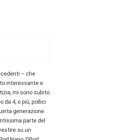
ecedenti – che
to interessante e
izia, mi sono subito
a 4, o più, pollici
quinta generazione
antissima parte del
vestire su un
iPod Nano, l’iPod