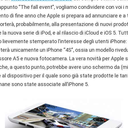
punto “The fall event”, vogliamo condividere con voi i n
ento di fine anno che Apple si prepara ad annunciare e a
orterà, probabilmente, alla presentazione di nuovi prodotti
a nuova serie di iPod, e al rilascio di iCloud e iOS 5. Tut
no lievemente stemperato l’interesse degli utenti iPhon
nterà unicamente un iPhone “4S”, ossia un modello rivedu
ssore A5 e nuova fotocamera. La vera novità per Apple sa
che, a questo punto, potrebbe avere uno schermo da (min
 al dispositivo per il quale sono già state prodotte le t
mane sono state associate all’iPhone 5.