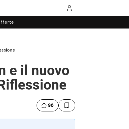
fferte
lessione
n e il nuovo
Riflessione
96