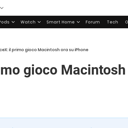
rPods
Watch
Smart Home
Forum
Tech
O
iceX: il primo gioco Macintosh ora su iPhone
rimo gioco Macintosh