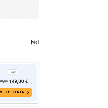
[
via
]
−25%
149,00 €
99,00
VEDI OFFERTA