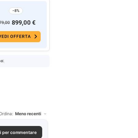
−8%
899,00 €
79,00
VEDI OFFERTA
ei.
Ordina:
i per commentare