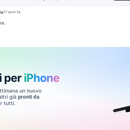
lu
17 anni fa
a..
i per
iPhone
ettimana un nuovo
ltri già
pronti da
r tutti.