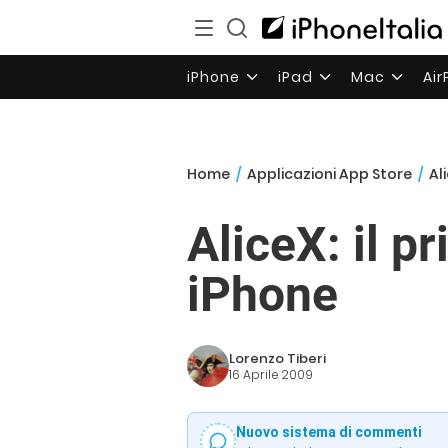
iPhone
iPad
Mac
Ai
Home
/
Applicazioni App Store
/
Al
AliceX: il p
iPhone
Lorenzo Tiberi
16 Aprile 2009
Nuovo sistema di commenti