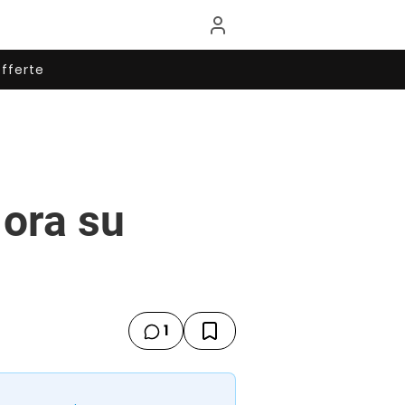
fferte
 ora su
1