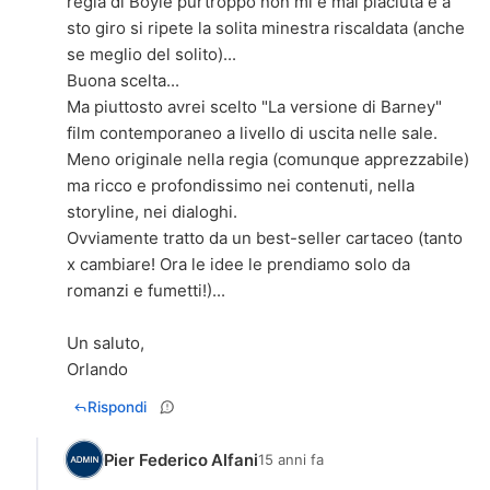
regia di Boyle purtroppo non mi è mai piaciuta e a
sto giro si ripete la solita minestra riscaldata (anche
se meglio del solito)...
Buona scelta...
Ma piuttosto avrei scelto "La versione di Barney"
film contemporaneo a livello di uscita nelle sale.
Meno originale nella regia (comunque apprezzabile)
ma ricco e profondissimo nei contenuti, nella
storyline, nei dialoghi.
Ovviamente tratto da un best-seller cartaceo (tanto
x cambiare! Ora le idee le prendiamo solo da
romanzi e fumetti!)...
Un saluto,
Orlando
Rispondi
Pier Federico Alfani
15 anni fa