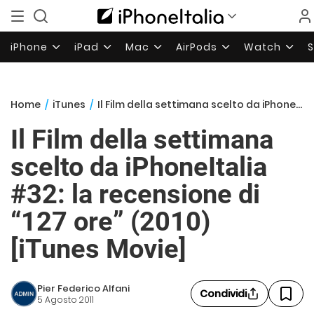
iPhone
iPad
Mac
AirPods
Watch
Home
/
iTunes
/
Il Film della settimana scelto da iPhoneItalia #32: la recensione di “127 ore” (2010) [iTunes Movie]
Il Film della settimana
scelto da iPhoneItalia
#32: la recensione di
“127 ore” (2010)
[iTunes Movie]
Pier Federico Alfani
Condividi
5 Agosto 2011