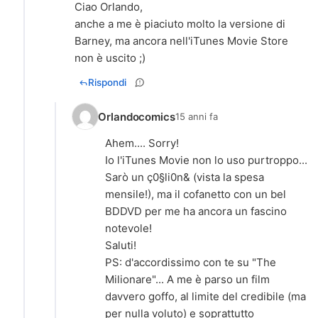
Ciao Orlando,
anche a me è piaciuto molto la versione di
Barney, ma ancora nell'iTunes Movie Store
non è uscito ;)
Rispondi
Orlandocomics
15 anni fa
Ahem.... Sorry!
Io l'iTunes Movie non lo uso purtroppo...
Sarò un ç0§li0n& (vista la spesa
mensile!), ma il cofanetto con un bel
BDDVD per me ha ancora un fascino
notevole!
Saluti!
PS: d'accordissimo con te su "The
Milionare"... A me è parso un film
davvero goffo, al limite del credibile (ma
per nulla voluto) e soprattutto