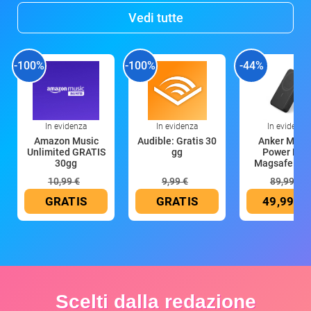
Vedi tutte
-100%
-100%
-44%
In evidenza
In evidenza
In evidenza
Amazon Music
Audible: Gratis 30
Anker Mag
Unlimited GRATIS
gg
Power Ban
30gg
Magsafe 10
mAh
10,99 €
9,99 €
89,99 €
GRATIS
GRATIS
49,99 €
Scelti dalla redazione