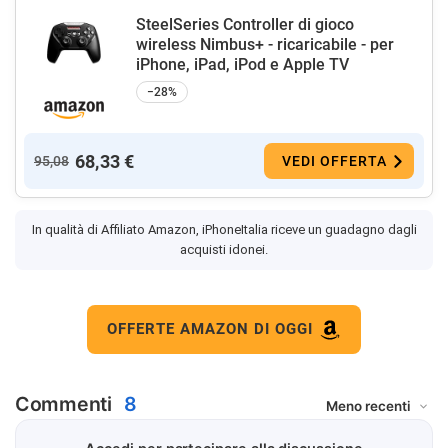
SteelSeries Controller di gioco
wireless Nimbus+ - ricaricabile - per
iPhone, iPad, iPod e Apple TV
−28%
68,33 €
95,08
VEDI OFFERTA
In qualità di Affiliato Amazon, iPhoneItalia riceve un guadagno dagli
acquisti idonei.
OFFERTE AMAZON DI OGGI
Commenti
8