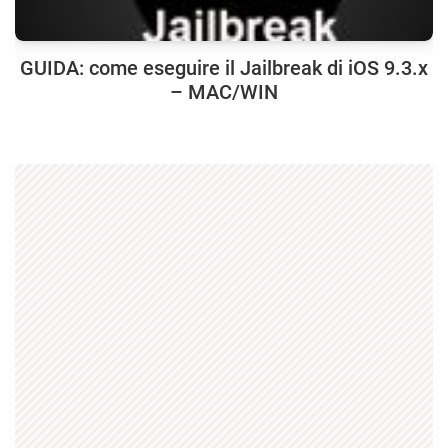
GUIDA: come eseguire il Jailbreak di iOS 9.3.x
– MAC/WIN