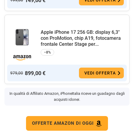
149,00 €
Apple iPhone 17 256 GB: display 6,3"
con ProMotion, chip A19, fotocamera
frontale Center Stage per...
−8%
899,00 €
979,00
VEDI OFFERTA
In qualità di Affiliato Amazon, iPhoneItalia riceve un guadagno dagli
acquisti idonei.
OFFERTE AMAZON DI OGGI