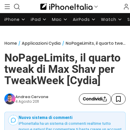
iPhone
iPad
Mac
AirPods
Watch
Home
/
Applicazioni Cydia
/
NoPageLimits, il quarto tweak di Max Shav per TweakWeek [Cydia]
NoPageLimits, il quarto
tweak di Max Shav per
TweakWeek [Cydia]
Andrea Cervone
Condividi
4 Agosto 2011
Nuovo sistema di commenti
iPhoneItalia ha un sistema di commenti realtime tutto
nuovo e nativo! Per commentare ti basta creare un account