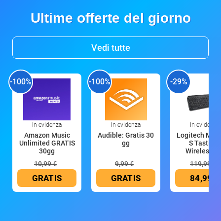
Ultime offerte del giorno
Vedi tutte
-100%
-100%
-29%
In evidenza
In evidenza
In evidenza
Amazon Music
Audible: Gratis 30
Logitech MX 
Unlimited GRATIS
gg
S Tastiera
30gg
Wireless (G
10,99 €
9,99 €
119,99 €
GRATIS
GRATIS
84,99 €