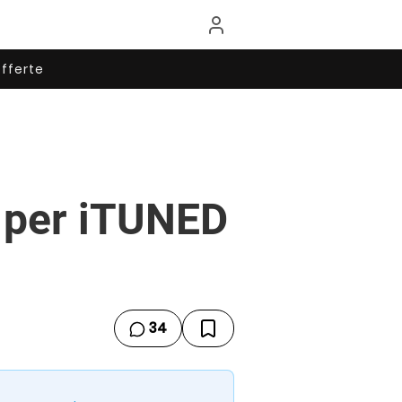
fferte
 per iTUNED
34