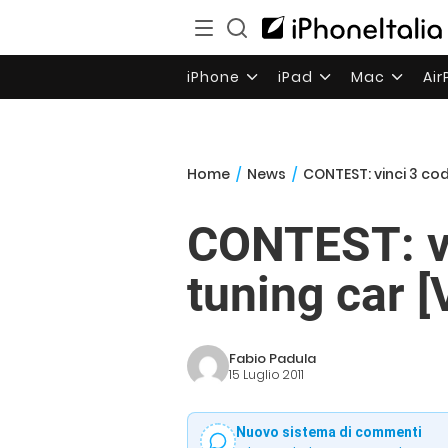
iPhone
iPad
Mac
Ai
Home
/
News
/
CONTEST: vinci 3 co
CONTEST: vi
tuning car 
Fabio Padula
15 Luglio 2011
Nuovo sistema di commenti