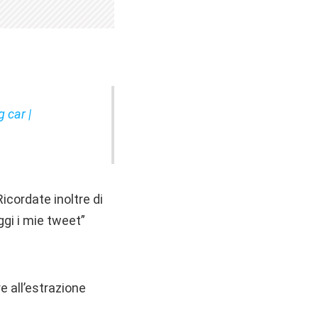
g car
|
icordate inoltre di
ggi i mie tweet”
e all’estrazione