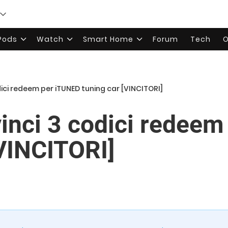
rPods
Watch
Smart Home
Forum
Tech
O
dici redeem per iTUNED tuning car [VINCITORI]
nci 3 codici redeem
[VINCITORI]