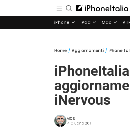
iPhone
iPad
Mac
Ai
Home
/
Aggiornamenti
/
iPhoneIta
iPhoneItali
aggiornamen
iNervous
MDS
14 Giugno 2011