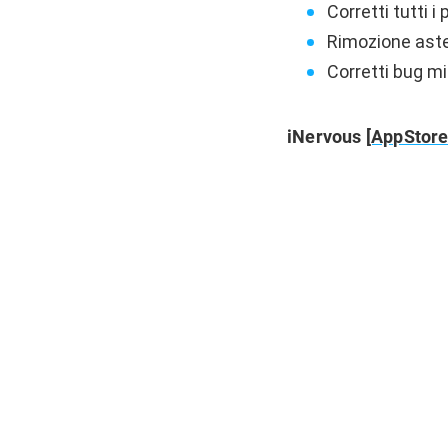
Corretti tutti i
Rimozione aste
Corretti bug mi
iNervous
[AppStore