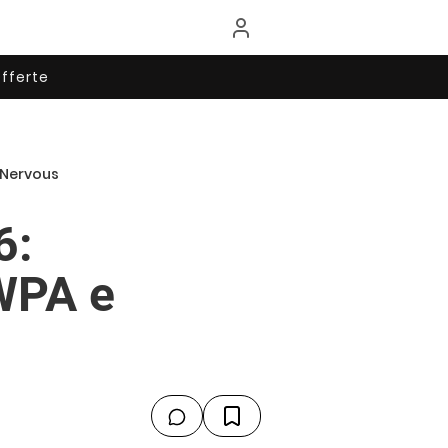
fferte
iNervous
6:
WPA e