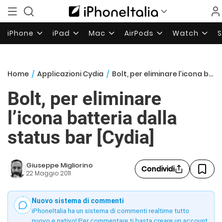
iPhone
iPad
Mac
AirPods
Watch
Home
/
Applicazioni Cydia
/
Bolt, per eliminare l’icona batteria dalla status bar [Cydia]
Bolt, per eliminare
l’icona batteria dalla
status bar [Cydia]
Giuseppe Migliorino
Condividi
22 Maggio 2011
Nuovo sistema di commenti
iPhoneItalia ha un sistema di commenti realtime tutto
nuovo e nativo! Per commentare ti basta creare un account