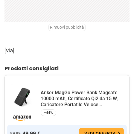
Rimuovi pubblicità
[via]
Prodotti consigliati
Anker MagGo Power Bank Magsafe
10000 mAh, Certificato Qi2 da 15 W,
Caricatore Portatile Veloce...
−44%
49,99 €
89,99
VEDI OFFERTA