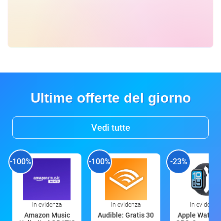
Ultime offerte del giorno
Vedi tutte
-100%
-100%
-23%
In evidenza
In evidenza
In evidenza
Amazon Music
Audible: Gratis 30
Apple Watch 