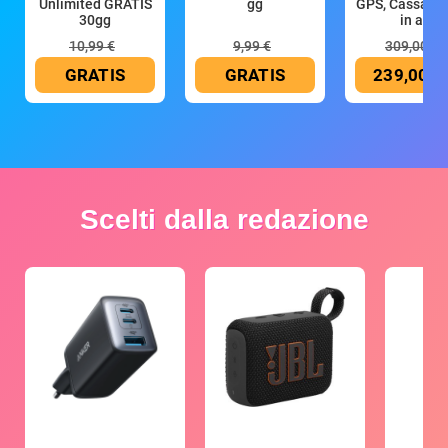
Unlimited GRATIS
gg
GPS, Cassa 4
30gg
in all
10,99 €
9,99 €
309,00 €
GRATIS
GRATIS
239,00 €
Scelti dalla redazione