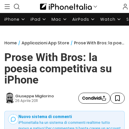
iPhone
iPad
Mac
AirPods
Watch
Home
/
Applicazioni App Store
/
Prose With Bros: la poesia competitiva su iPhone
Prose With Bros: la
poesia competitiva su
iPhone
Giuseppe Migliorino
Condividi
26 Aprile 2011
Nuovo sistema di commenti
iPhoneItalia ha un sistema di commenti realtime tutto
nuovo e nativo! Per commentare ti basta creare un account