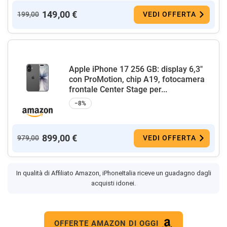
149,00 €
199,00
VEDI OFFERTA
Apple iPhone 17 256 GB: display 6,3"
con ProMotion, chip A19, fotocamera
frontale Center Stage per...
−8%
899,00 €
979,00
VEDI OFFERTA
In qualità di Affiliato Amazon, iPhoneItalia riceve un guadagno dagli
acquisti idonei.
OFFERTE AMAZON DI OGGI