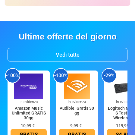
Ultime offerte del giorno
Vedi tutte
-100%
-100%
-29%
In evidenza
In evidenza
In evidenza
Amazon Music
Audible: Gratis 30
Logitech MX 
Unlimited GRATIS
gg
S Tastiera
30gg
Wireless (G
10,99 €
9,99 €
119,99 €
GRATIS
GRATIS
84,99 €