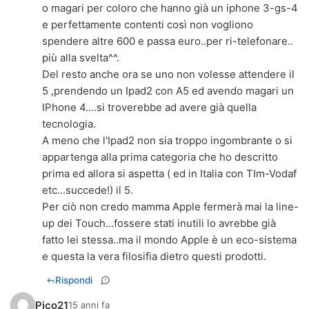
o magari per coloro che hanno già un iphone 3-gs-4
e perfettamente contenti così non vogliono
spendere altre 600 e passa euro..per ri-telefonare..
più alla svelta^^.
Del resto anche ora se uno non volesse attendere il
5 ,prendendo un Ipad2 con A5 ed avendo magari un
IPhone 4....si troverebbe ad avere già quella
tecnologia.
A meno che l'Ipad2 non sia troppo ingombrante o si
appartenga alla prima categoria che ho descritto
prima ed allora si aspetta ( ed in Italia con TIm-Vodaf
etc...succede!) il 5.
Per ciò non credo mamma Apple fermerà mai la line-
up dei Touch...fossere stati inutili lo avrebbe già
fatto lei stessa..ma il mondo Apple è un eco-sistema
e questa la vera filosifia dietro questi prodotti.
Rispondi
Pico21
15 anni fa