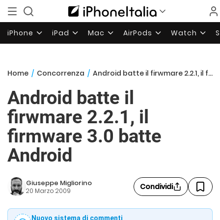
iPhone
iPad
Mac
AirPods
Watch
Home
/
Concorrenza
/
Android batte il firwmare 2.2.1, il firmware 3.0 batte Android
Android batte il
firwmare 2.2.1, il
firmware 3.0 batte
Android
Giuseppe Migliorino
Condividi
20 Marzo 2009
Nuovo sistema di commenti