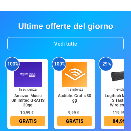
Ultime offerte del giorno
Vedi tutte
-100%
-100%
-29%
In evidenza
In evidenza
In evidenza
Amazon Music
Audible: Gratis 30
Logitech MX 
Unlimited GRATIS
gg
S Tastiera
30gg
Wireless (G
10,99 €
9,99 €
119,99 €
GRATIS
GRATIS
84,99 €