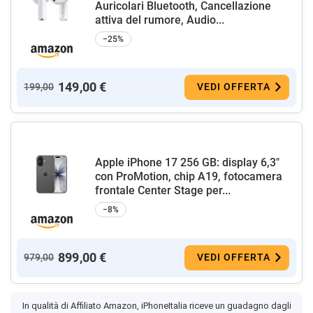
Auricolari Bluetooth, Cancellazione
attiva del rumore, Audio...
−25%
149,00 €
199,00
VEDI OFFERTA
Apple iPhone 17 256 GB: display 6,3"
con ProMotion, chip A19, fotocamera
frontale Center Stage per...
−8%
899,00 €
979,00
VEDI OFFERTA
In qualità di Affiliato Amazon, iPhoneItalia riceve un guadagno dagli