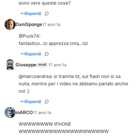
sono vere queste cose?
Rispondi
DaniSponge
17 anni fa
@
Puck74
:
fantastico...lo apprezza cmq...lol
Rispondi
Giuseppe
17 anni fa
mod
@
marcoandrea
: si tramite bt, sul flash non si sa
nulla, mentre per i video ne abbiamo parlato anche
noi ;)
Rispondi
mARCO
17 anni fa
WWWWWWWW IPHONE
WWWWWWWWWWWWWWWWWWWWW