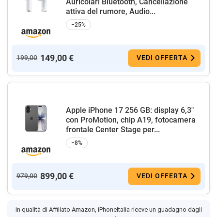
Auricolari Bluetooth, Cancellazione
attiva del rumore, Audio...
−25%
149,00 €
199,00
VEDI OFFERTA
Apple iPhone 17 256 GB: display 6,3"
con ProMotion, chip A19, fotocamera
frontale Center Stage per...
−8%
899,00 €
979,00
VEDI OFFERTA
In qualità di Affiliato Amazon, iPhoneItalia riceve un guadagno dagli