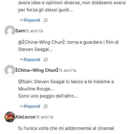
avere idee e opinioni diverse, non dobbiamo avere
per forza gli stessi gusti...
Rispondi
Sam
15 anni fa
@
China~Wing Chun
: torna a guardare i film di
Steven Seagal...
Rispondi
China~Wing Chun
15 anni fa
@
Sam
: Steven Seagal lo lascio a te insieme a
Mouline Rouge...
Sono uno peggio dell'altro...
Rispondi
AleLecce
15 anni fa
fu l'unica volta che mi addormentai al cinema!