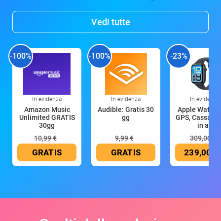
Vedi tutte
-100%
-100%
-23%
In evidenza
In evidenza
In evidenza
Amazon Music
Audible: Gratis 30
Apple Watch 
Unlimited GRATIS
gg
GPS, Cassa 4
30gg
in all
10,99 €
9,99 €
309,00 €
GRATIS
GRATIS
239,00 €