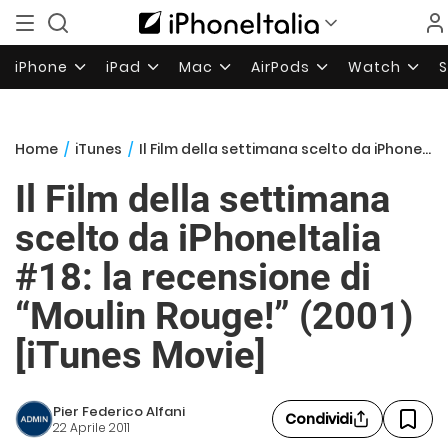
iPhone
iPad
Mac
AirPods
Watch
Home
/
iTunes
/
Il Film della settimana scelto da iPhoneItalia #18: la recensione di “Moulin Rouge!” (2001) [iTunes Movie]
Il Film della settimana
scelto da iPhoneItalia
#18: la recensione di
“Moulin Rouge!” (2001)
[iTunes Movie]
Pier Federico Alfani
Condividi
22 Aprile 2011