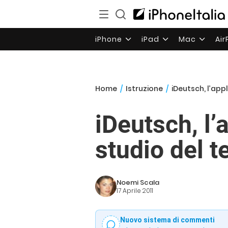
iPhone
iPad
Mac
Ai
Home
/
Istruzione
/
iDeutsch, l’app
iDeutsch, l’
studio del 
Noemi Scala
17 Aprile 2011
Nuovo sistema di commenti