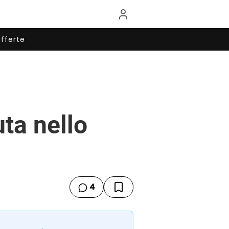
fferte
uta nello
4