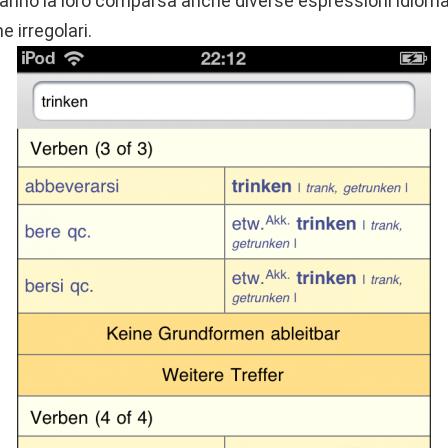
 faranno la loro comparsa anche diverse espressioni idiom
 irregolari.