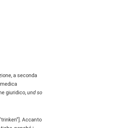
uzione, a seconda
, medica
he giuridico,
und so
“trinken”]. Accanto