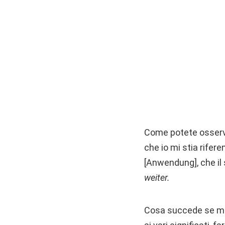
Come potete osservar
che io mi stia rife
[Anwendung], che il 
weiter.
Cosa succede se mi m