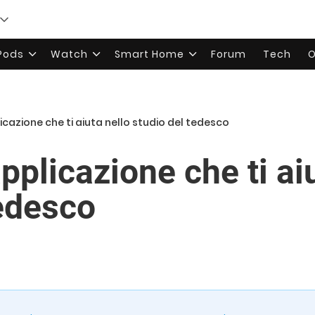
rPods
Watch
Smart Home
Forum
Tech
O
licazione che ti aiuta nello studio del tedesco
applicazione che ti ai
tedesco