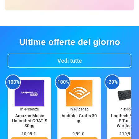
Ultime offerte del giorno
Vedi tutte
-100%
-100%
-29%
In evidenza
In evidenza
In evidenza
Amazon Music
Audible: Gratis 30
Logitech MX 
Unlimited GRATIS
gg
S Tastiera
30gg
Wireless (G
10,99 €
9,99 €
119,99 €