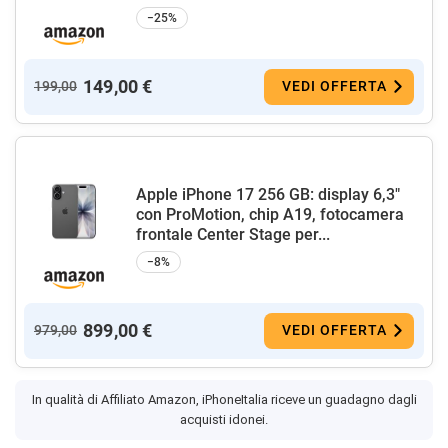
−25%
149,00 €
199,00
VEDI OFFERTA
Apple iPhone 17 256 GB: display 6,3"
con ProMotion, chip A19, fotocamera
frontale Center Stage per...
−8%
899,00 €
979,00
VEDI OFFERTA
In qualità di Affiliato Amazon, iPhoneItalia riceve un guadagno dagli
acquisti idonei.