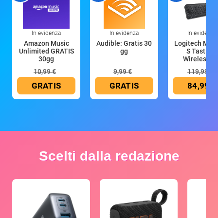
In evidenza
In evidenza
In evidenza
Amazon Music
Audible: Gratis 30
Logitech MX 
Unlimited GRATIS
gg
S Tastiera
30gg
Wireless (G
10,99 €
9,99 €
119,99 €
GRATIS
GRATIS
84,99 €
Scelti dalla redazione