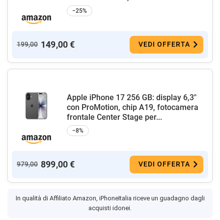
−25%
149,00 €
199,00
VEDI OFFERTA
Apple iPhone 17 256 GB: display 6,3"
con ProMotion, chip A19, fotocamera
frontale Center Stage per...
−8%
899,00 €
979,00
VEDI OFFERTA
In qualità di Affiliato Amazon, iPhoneItalia riceve un guadagno dagli
acquisti idonei.