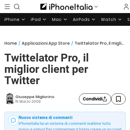
iPhone
iPad
Mac
AirPods
Watch
Home
/
Applicazioni App Store
/
Twittelator Pro, il miglior client per Twitter
Twittelator Pro, il
miglior client per
Twitter
Giuseppe Migliorino
Condividi
15 Marzo 2009
Nuovo sistema di commenti
iPhoneItalia ha un sistema di commenti realtime tutto
nuovo e nativo! Per commentare ti basta creare un account