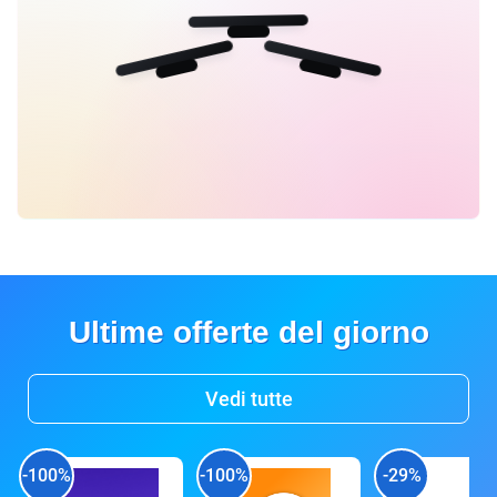
Ultime offerte del giorno
Vedi tutte
-100%
-100%
-29%