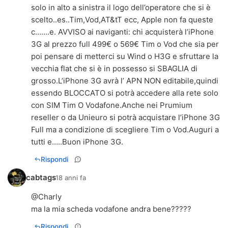
solo in alto a sinistra il logo dell’operatore che si è
scelto..es..Tim,Vod,AT&tT ecc, Apple non fa queste
c…….e. AVVISO ai naviganti: chi acquisterà l’iPhone
3G al prezzo full 499€ o 569€ Tim o Vod che sia per
poi pensare di metterci su Wind o H3G e sfruttare la
vecchia flat che si è in possesso si SBAGLIA di
grosso.L’iPhone 3G avrà l’ APN NON editabile,quindi
essendo BLOCCATO si potrà accedere alla rete solo
con SIM Tim O Vodafone.Anche nei Prumium
reseller o da Unieuro si potrà acquistare l’iPhone 3G
Full ma a condizione di scegliere Tim o Vod.Auguri a
tutti e…..Buon iPhone 3G.
Rispondi
cabtags
18 anni fa
@Charly
ma la mia scheda vodafone andra bene?????
Rispondi