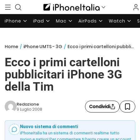
iPhone
iPad
Mac
AirPods
Watch
Home
/
iPhone UMTS - 3G
/
Ecco i primi cartelloni pubblicitari iPhone 3G della Tim
Ecco i primi cartelloni
pubblicitari iPhone 3G
della Tim
Redazione
Condividi
9 Luglio 2008
Nuovo sistema di commenti
iPhoneItalia ha un sistema di commenti realtime tutto
nuovo e nativo! Per commentare ti basta creare un account