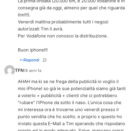
La prima ondata (20.000 tim, e 20.000 vodafone è in
consegna già da oggi, almeno per quel che riguarda
tim!!!).
Venerdì mattina probabilmente tutti i negozi
autorizzati Tim li avrà.
Per Vodafone non conosco la distribuzione.
Buon iphone!!!
Rispondi
TFN
18 anni fa
AHAH ma ki se ne frega della publicità io voglio il
mio iPhone! so già le sue potenzialità siamo già tanti
a volerlo + pubblicità + clienti che ci potrebbero
"rubare" l'iPhone da sotto il naso. L'unica cosa che
mi interessa ora è trovarne uno venerdì presso il
punto vendita che ho scelto. e proprio x questo ho
inviato questa E-Mail a Tim sperando che rispodano
presto ed in modo adeguato. Salve, mancano ormai