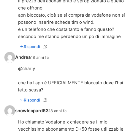
il prezzo dell'abonamento è spropizionato a quello
che offrono
apn bloccato, cioè se si compra da vodafone non si
possono inserire schede tim o wind..
è un telefono che costa tanto e fanno questo?
secondo me stanno perdendo un po di immagine
Rispondi
Andrea
18 anni fa
@charly
che ha l'apn è UFFICIALMENTE bloccato dove l'hai
letto scusa?
Rispondi
snowleopard63
18 anni fa
Ho chiamato Vodafone x chiedere se il mio
vecchissimo abbonamento D+50 fosse utilizzabile