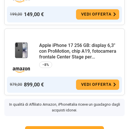
149,00 €
199,00
VEDI OFFERTA
Apple iPhone 17 256 GB: display 6,3"
con ProMotion, chip A19, fotocamera
frontale Center Stage per...
−8%
899,00 €
979,00
VEDI OFFERTA
In qualità di Affiliato Amazon, iPhoneItalia riceve un guadagno dagli
acquisti idonei.