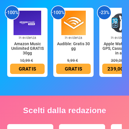
-100%
-100%
-23%
In evidenza
In evidenza
In evidenza
Amazon Music
Audible: Gratis 30
Apple Watch 
Unlimited GRATIS
gg
GPS, Cassa 4
30gg
in all
10,99 €
9,99 €
309,00 €
GRATIS
GRATIS
239,00 €
Scelti dalla redazione