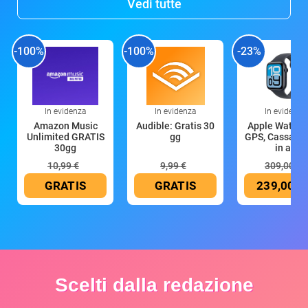
Vedi tutte
-100%
-100%
-23%
In evidenza
In evidenza
In evidenza
Amazon Music
Audible: Gratis 30
Apple Watch 
Unlimited GRATIS
gg
GPS, Cassa 4
30gg
in all
10,99 €
9,99 €
309,00 €
GRATIS
GRATIS
239,00 €
Scelti dalla redazione