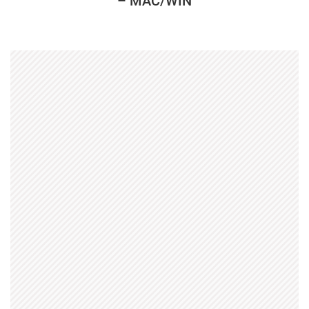
– MAC/WIN