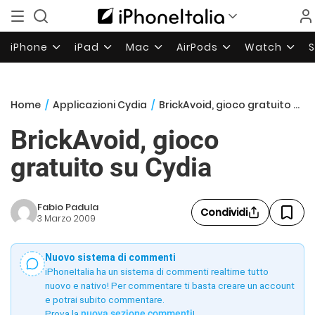
iPhone
iPad
Mac
AirPods
Watch
Home
/
Applicazioni Cydia
/
BrickAvoid, gioco gratuito su Cydia
BrickAvoid, gioco
gratuito su Cydia
Fabio Padula
Condividi
3 Marzo 2009
Nuovo sistema di commenti
iPhoneItalia ha un sistema di commenti realtime tutto
nuovo e nativo! Per commentare ti basta creare un account
e potrai subito commentare.
Prova la
nuova sezione commenti
!