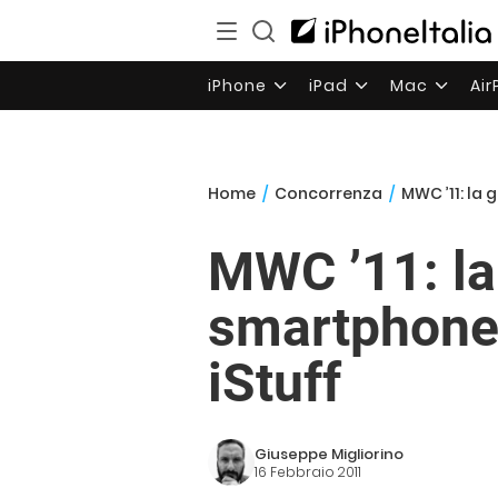
iPhone
iPad
Mac
Ai
Home
/
Concorrenza
/
MWC ’11: la 
MWC ’11: la 
smartphone 
iStuff
Giuseppe Migliorino
16 Febbraio 2011