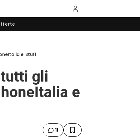
fferte
neItalia e iStuff
utti gli
honeItalia e
11