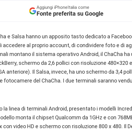
Aggiungi
iPhoneItalia come
Fonte preferita su Google
Cha e Salsa hanno un apposito tasto dedicato a Facebook
i accedere al proprio account, di condividere foto e di agg
nali montano il sistema operativo Android, il ChaCha ha 
ckBerry, schermo da 2,6 pollici con risoluzione 480×320
A anteriore). Il Salsa, invece, ha uno schermo da 3,4 poll
se fotocamere del ChaCha. I due terminali saranno vendut
la linea di terminali Android, presentato i modelli Incred
o modello monta il chipset Qualcomm da 1GHz e con 768M
con video HD e schermo con risoluzione 800 x 480. Il De