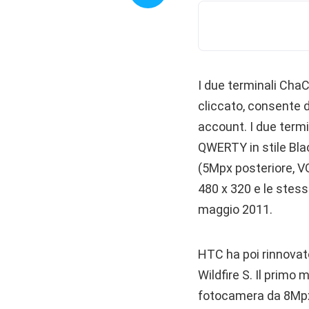
I due terminali Cha
cliccato, consente d
account. I due termi
QWERTY in stile Bla
(5Mpx posteriore, VG
480 x 320 e le stes
maggio 2011.
HTC ha poi rinnovato 
Wildfire S. Il prim
fotocamera da 8Mpx 