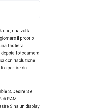
 che, una volta
iornare il proprio
una tastiera
 e doppia fotocamera
ici con risoluzione
i a partire da
ible S, Desire S e
B di RAM,
sire S ha un display