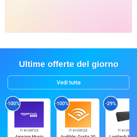
Ultime offerte del giorno
Vedi tutte
-100%
-100%
-29%
In evidenza
In evidenza
In evidenza
Amazon Music
Audible: Gratis 30
Logitech MX 