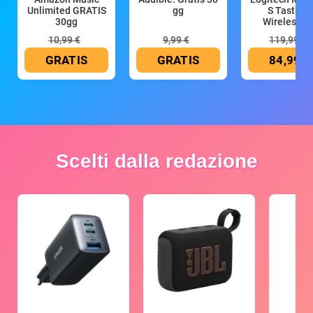
Unlimited GRATIS
gg
S Tastiera
30gg
Wireless (G
10,99 €
9,99 €
119,99 €
GRATIS
GRATIS
84,99 €
Scelti dalla redazione