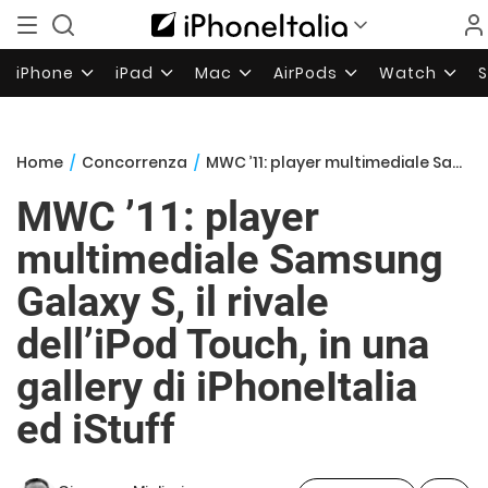
iPhone
iPad
Mac
AirPods
Watch
Home
/
Concorrenza
/
MWC ’11: player multimediale Samsung Galaxy S, il rivale dell’iPod Touch, in una gallery di iPhoneItalia ed iStuff
MWC ’11: player
multimediale Samsung
Galaxy S, il rivale
dell’iPod Touch, in una
gallery di iPhoneItalia
ed iStuff