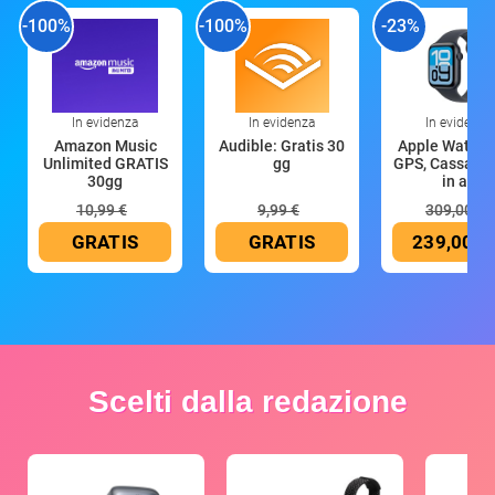
-100%
-100%
-23%
In evidenza
In evidenza
In evidenza
Amazon Music
Audible: Gratis 30
Apple Watch 
Unlimited GRATIS
gg
GPS, Cassa 4
30gg
in all
10,99 €
9,99 €
309,00 €
GRATIS
GRATIS
239,00 €
Scelti dalla redazione