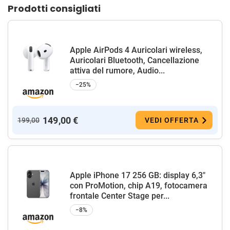
Prodotti consigliati
Apple AirPods 4 Auricolari wireless,
Auricolari Bluetooth, Cancellazione
attiva del rumore, Audio...
−25%
149,00 €
199,00
VEDI OFFERTA
Apple iPhone 17 256 GB: display 6,3"
con ProMotion, chip A19, fotocamera
frontale Center Stage per...
−8%