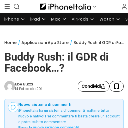
iPhone
iPad
Mac
AirPods
Watch
Home
/
Applicazioni App Store
/
Buddy Rush: il GDR di Facebook…?
Buddy Rush: il GDR di
Facebook…?
Ebe Buzzi
Condividi
14 Febbraio 2011
Nuovo sistema di commenti
iPhoneItalia ha un sistema di commenti realtime tutto
nuovo e nativo! Per commentare ti basta creare un account
e potrai subito commentare.
Prova la
nuova sezione commenti
!