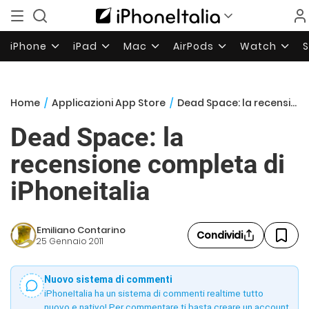
iPhone
iPad
Mac
AirPods
Watch
Home
/
Applicazioni App Store
/
Dead Space: la recensione completa di iPhoneitalia
Dead Space: la
recensione completa di
iPhoneitalia
Emiliano Contarino
Condividi
25 Gennaio 2011
Nuovo sistema di commenti
iPhoneItalia ha un sistema di commenti realtime tutto
nuovo e nativo! Per commentare ti basta creare un account