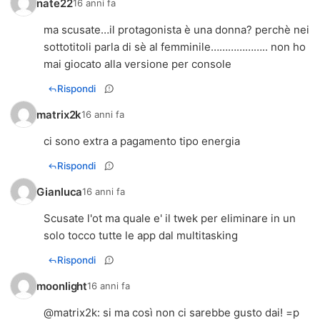
nate22
16 anni fa
ma scusate…il protagonista è una donna? perchè nei
sottotitoli parla di sè al femminile……………….. non ho
mai giocato alla versione per console
Rispondi
matrix2k
16 anni fa
ci sono extra a pagamento tipo energia
Rispondi
Gianluca
16 anni fa
Scusate l'ot ma quale e' il twek per eliminare in un
solo tocco tutte le app dal multitasking
Rispondi
moonlight
16 anni fa
@
matrix2k
: si ma così non ci sarebbe gusto dai! =p