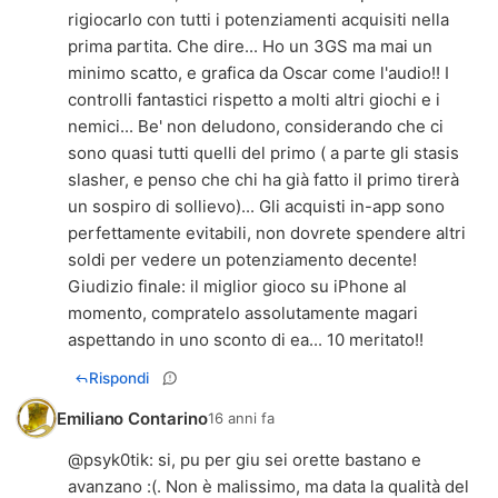
rigiocarlo con tutti i potenziamenti acquisiti nella
prima partita. Che dire... Ho un 3GS ma mai un
minimo scatto, e grafica da Oscar come l'audio!! I
controlli fantastici rispetto a molti altri giochi e i
nemici... Be' non deludono, considerando che ci
sono quasi tutti quelli del primo ( a parte gli stasis
slasher, e penso che chi ha già fatto il primo tirerà
un sospiro di sollievo)... Gli acquisti in-app sono
perfettamente evitabili, non dovrete spendere altri
soldi per vedere un potenziamento decente!
Giudizio finale: il miglior gioco su iPhone al
momento, compratelo assolutamente magari
aspettando in uno sconto di ea... 10 meritato!!
Rispondi
Emiliano Contarino
16 anni fa
@
psyk0tik
: si, pu per giu sei orette bastano e
avanzano :(. Non è malissimo, ma data la qualità del