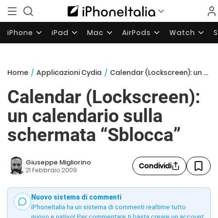
iPhone
iPad
Mac
AirPods
Watch
Home
/
Applicazioni Cydia
/
Calendar (Lockscreen): un calendario sulla schermata “Sblocca”
Calendar (Lockscreen):
un calendario sulla
schermata “Sblocca”
Giuseppe Migliorino
Condividi
21 Febbraio 2009
Nuovo sistema di commenti
iPhoneItalia ha un sistema di commenti realtime tutto
nuovo e nativo! Per commentare ti basta creare un account