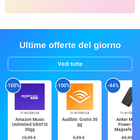
Ultime offerte del giorno
Vedi tutte
-100%
-100%
-44%
In evidenza
In evidenza
In evidenza
Amazon Music
Audible: Gratis 30
Anker Mag
Unlimited GRATIS
gg
Power Ban
30gg
Magsafe 10
mAh
10,99 €
9,99 €
89,99 €