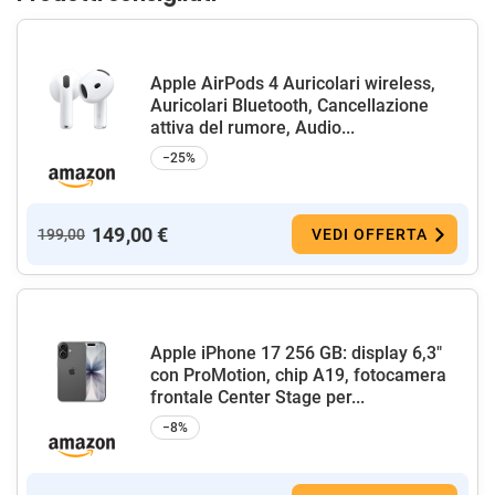
Apple AirPods 4 Auricolari wireless,
Auricolari Bluetooth, Cancellazione
attiva del rumore, Audio...
−25%
149,00 €
199,00
VEDI OFFERTA
Apple iPhone 17 256 GB: display 6,3"
con ProMotion, chip A19, fotocamera
frontale Center Stage per...
−8%