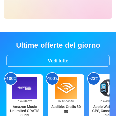
Ultime offerte del giorno
Vedi tutte
-100%
-100%
-23%
In evidenza
In evidenza
In evidenza
Amazon Music
Audible: Gratis 30
Apple Watch 
Unlimited GRATIS
gg
GPS, Cassa 4
30gg
in all