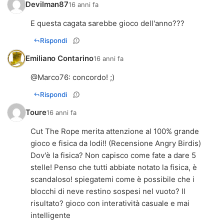
Devilman87
16 anni fa
E questa cagata sarebbe gioco dell'anno???
Rispondi
Emiliano Contarino
16 anni fa
@
Marco76
: concordo! ;)
Rispondi
Toure
16 anni fa
Cut The Rope merita attenzione al 100% grande
gioco e fisica da lodi!! (Recensione Angry Birdis)
Dov'è la fisica? Non capisco come fate a dare 5
stelle! Penso che tutti abbiate notato la fisica, è
scandaloso! spiegatemi come è possibile che i
blocchi di neve restino sospesi nel vuoto? Il
risultato? gioco con interatività casuale e mai
intelligente