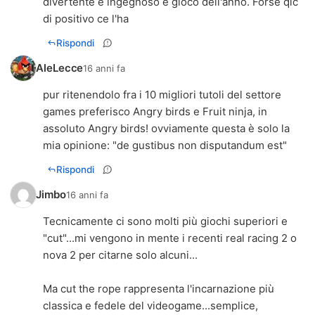
divertente è ingegnoso è gioco dell'anno. Forse qlc
di positivo ce l'ha
Rispondi
AleLecce
16 anni fa
pur ritenendolo fra i 10 migliori tutoli del settore
games preferisco Angry birds e Fruit ninja, in
assoluto Angry birds! ovviamente questa è solo la
mia opinione: "de gustibus non disputandum est"
Rispondi
Jimbo
16 anni fa
Tecnicamente ci sono molti più giochi superiori e
"cut"...mi vengono in mente i recenti real racing 2 o
nova 2 per citarne solo alcuni...
Ma cut the rope rappresenta l'incarnazione più
classica e fedele del videogame...semplice,