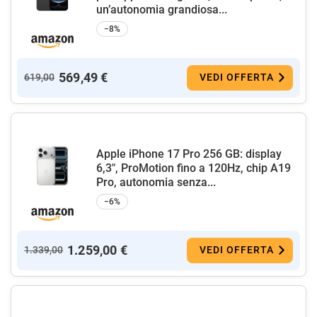
un’autonomia grandiosa...
−8%
569,49 €
619,00
VEDI OFFERTA
Apple iPhone 17 Pro 256 GB: display
6,3", ProMotion fino a 120Hz, chip A19
Pro, autonomia senza...
−6%
1.259,00 €
1.339,00
VEDI OFFERTA