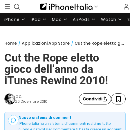
iPhone
iPad
Mac
AirPods
Watch
Home
/
Applicazioni App Store
/
Cut the Rope eletto gioco dell’anno da iTunes Rewind 2010!
Cut the Rope eletto
gioco dell’anno da
iTunes Rewind 2010!
GC
Condividi
26 Dicembre 2010
Nuovo sistema di commenti
iPhoneItalia ha un sistema di commenti realtime tutto
nuovo e nativo! Per commentare ti basta creare un account