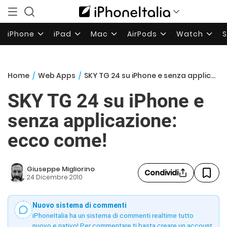
iPhone
iPad
Mac
AirPods
Watch
Home
/
Web Apps
/
SKY TG 24 su iPhone e senza applicazione: ecco come!
SKY TG 24 su iPhone e
senza applicazione:
ecco come!
Giuseppe Migliorino
Condividi
24 Dicembre 2010
Nuovo sistema di commenti
iPhoneItalia ha un sistema di commenti realtime tutto
nuovo e nativo! Per commentare ti basta creare un account