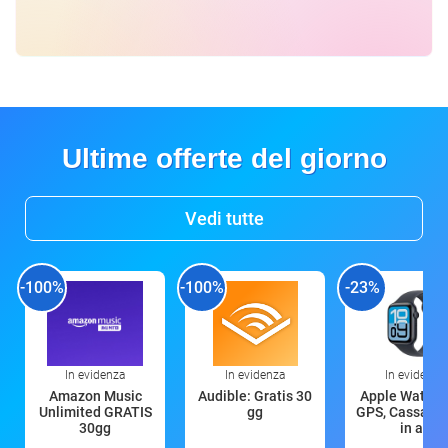
Ultime offerte del giorno
Vedi tutte
-100%
-100%
-23%
In evidenza
In evidenza
In evidenza
Amazon Music
Audible: Gratis 30
Apple Watch 
Unlimited GRATIS
gg
GPS, Cassa 4
30gg
in all