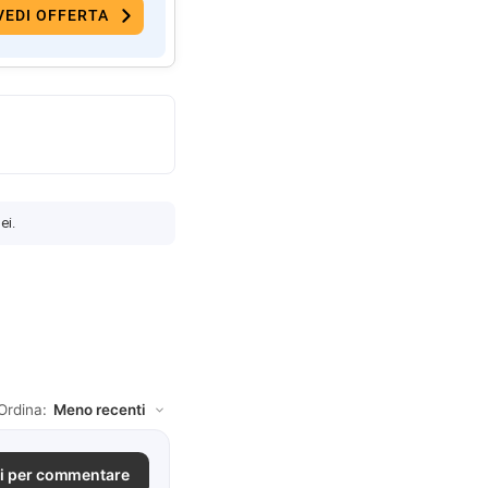
VEDI OFFERTA
ei.
Ordina:
i per commentare