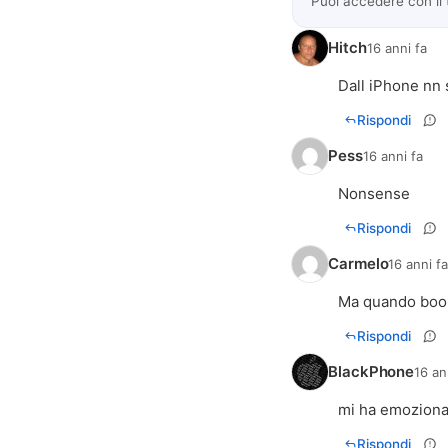
Puoi accedere con il
Hitch
16 anni fa
Dall iPhone nn 
Rispondi
Pess
16 anni fa
Nonsense
Rispondi
Carmelo
16 anni f
Ma quando boo
Rispondi
BlackPhone
16 an
mi ha emozionato
Rispondi