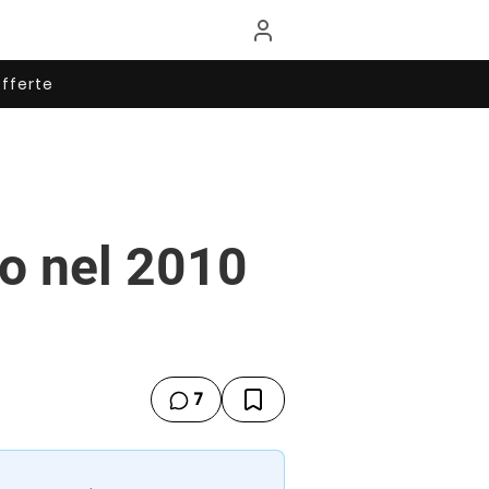
fferte
to nel 2010
7