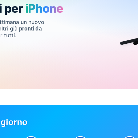
i per
iPhone
ettimana un nuovo
ltri già
pronti da
r tutti.
 giorno