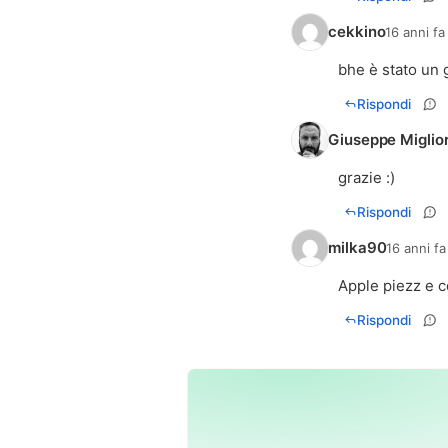
cekkino
16 anni fa
bhe è stato un 
Rispondi
Giuseppe Miglio
grazie :)
Rispondi
milka90
16 anni fa
Apple piezz e c
Rispondi