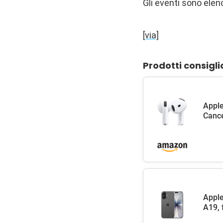
Gli eventi sono elen
[via]
Prodotti consigli
Apple
Cance
Apple
A19, 