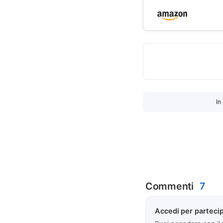
In
Commenti
7
Accedi per partecip