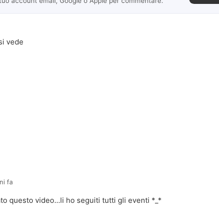
 tuo account email, Google o Apple per commentare.
si vede
a
ni fa
 questo video...li ho seguiti tutti gli eventi *_*