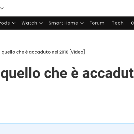
rPods
Watch
Smart Home
Forum
Tech
O
o quello che è accaduto nel 2010 [Video]
o quello che è accadu