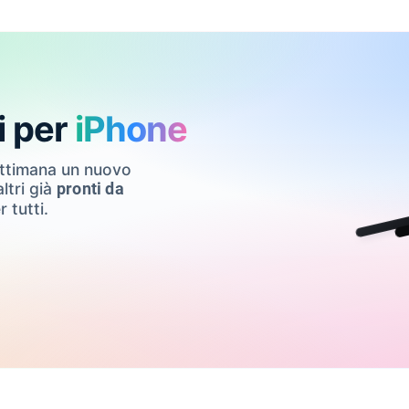
i per
iPhone
ettimana un nuovo
ltri già
pronti da
r tutti.