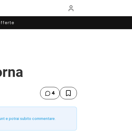
fferte
orna
4
unt e potrai subito commentare.