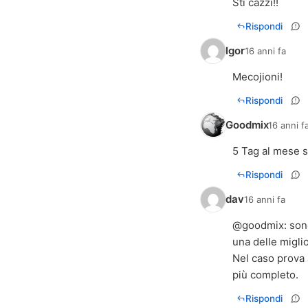
Sti cazzi!!
Rispondi
Igor
16 anni fa
Mecojioni!
Rispondi
Goodmix
16 anni f
5 Tag al mese s
Rispondi
dav
16 anni fa
@goodmix: sono
una delle miglio
Nel caso prova
più completo.
Rispondi