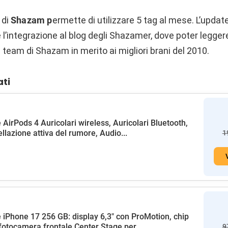
 di
Shazam p
ermette di utilizzare 5 tag al mese. L’update
 l’integrazione al blog degli Shazamer, dove poter leggere
team di Shazam in merito ai migliori brani del 2010.
ati
 AirPods 4 Auricolari wireless, Auricolari Bluetooth,
llazione attiva del rumore, Audio...
1
 iPhone 17 256 GB: display 6,3" con ProMotion, chip
fotocamera frontale Center Stage per...
9