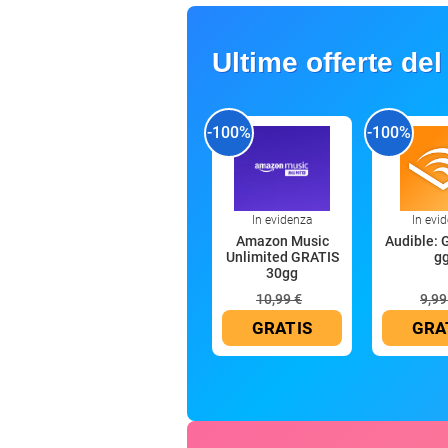
Ultime offerte del
-100%
-100%
In evidenza
In evi
Amazon Music
Audible: 
Unlimited GRATIS
g
30gg
10,99 €
9,99
GRATIS
GRA