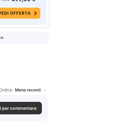
VEDI OFFERTA
ei.
Ordina:
i per commentare