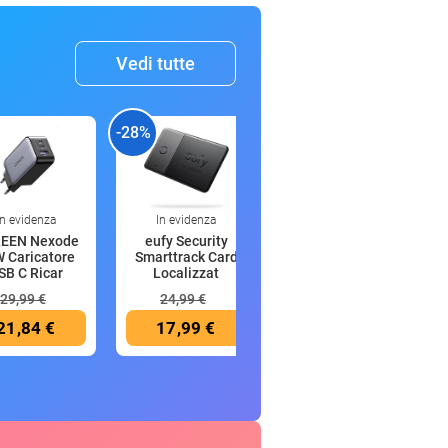
Vedi tutte
-28%
-44%
-
In evidenza
In evidenza
In evidenza
EEN Nexode
eufy Security
Anker MagGo
 Caricatore
Smarttrack Card
Power Bank
SB C Ricar
Localizzat
Magsafe 10000
mAh
29,99 €
24,99 €
89,99 €
21,84 €
17,99 €
49,99 €