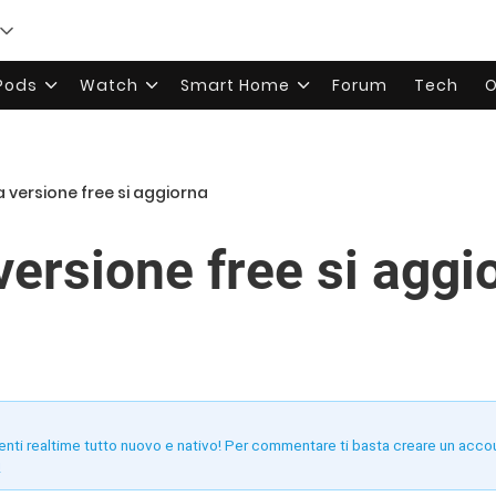
rPods
Watch
Smart Home
Forum
Tech
O
 versione free si aggiorna
versione free si aggi
enti realtime tutto nuovo e nativo! Per commentare ti basta creare un acco
!