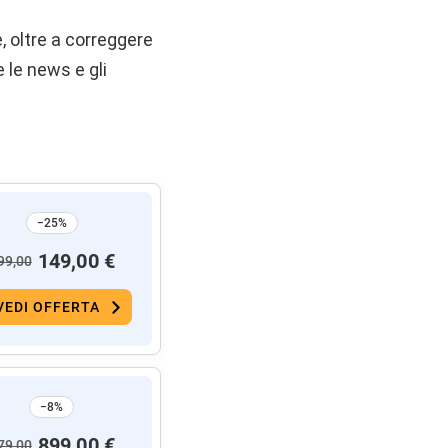
, oltre a correggere
 le news e gli
−25%
149,00 €
99,00
VEDI OFFERTA
−8%
899,00 €
79,00