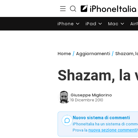
iPhone
iPad
Mac
Ai
Home
/
Aggiornamenti
/
Shazam, la
Shazam, la 
Giuseppe Migliorino
19 Dicembre 2010
Nuovo sistema di commenti
iPhoneItalia ha un sistema di comm
Prova la
nuova sezione commenti