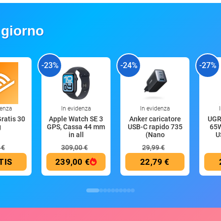
 giorno
-23%
-24%
-27%
denza
In evidenza
In evidenza
Gratis 30
Apple Watch SE 3
Anker caricatore
UGR
g
GPS, Cassa 44 mm
USB-C rapido 735
65W
in all
(Nano
U
 €
309,00 €
29,99 €
TIS
239,00 €
22,79 €