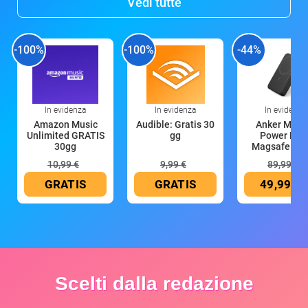
Vedi tutte
-100%
-100%
-44%
In evidenza
In evidenza
In evidenza
Amazon Music
Audible: Gratis 30
Anker Mag
Unlimited GRATIS
gg
Power Ban
30gg
Magsafe 10
mAh
10,99 €
9,99 €
89,99 €
GRATIS
GRATIS
49,99 €
Scelti dalla redazione