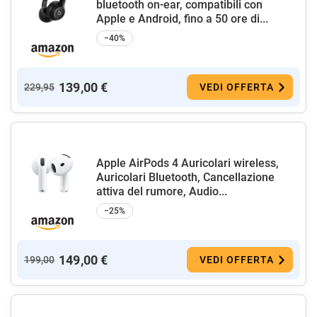
bluetooth on-ear, compatibili con
Apple e Android, fino a 50 ore di...
−40%
139,00 €
229,95
VEDI OFFERTA
Apple AirPods 4 Auricolari wireless,
Auricolari Bluetooth, Cancellazione
attiva del rumore, Audio...
−25%
149,00 €
199,00
VEDI OFFERTA