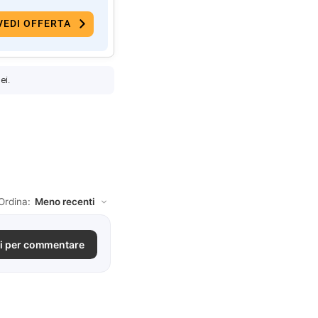
VEDI OFFERTA
ei.
Ordina:
i per commentare