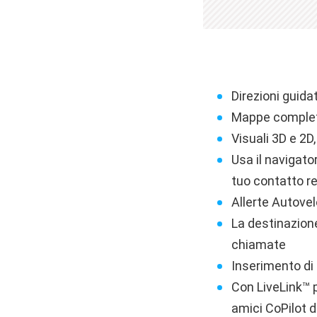
Direzioni guid
Mappe complete 
Visuali 3D e 2D
Usa il navigato
tuo contatto re
Allerte Autove
La destinazion
chiamate
Inserimento di 
Con LiveLink™ p
amici CoPilot 