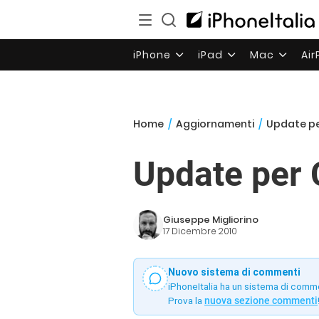
iPhone
iPad
Mac
Ai
Home
/
Aggiornamenti
/
Update per
Update per C
Giuseppe Migliorino
17 Dicembre 2010
Nuovo sistema di commenti
iPhoneItalia ha un sistema di comm
Prova la
nuova sezione commenti