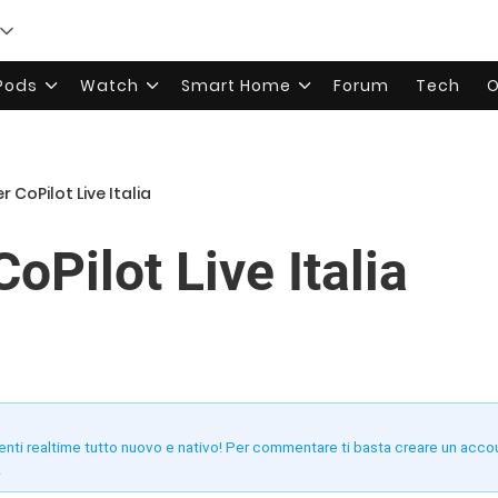
rPods
Watch
Smart Home
Forum
Tech
O
 CoPilot Live Italia
oPilot Live Italia
enti realtime tutto nuovo e nativo! Per commentare ti basta creare un acco
!