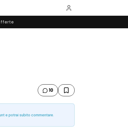
fferte
10
unt e potrai subito commentare.