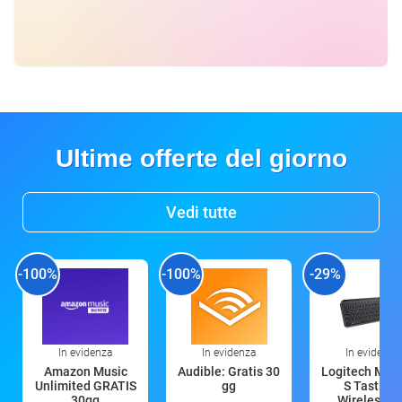
Ultime offerte del giorno
Vedi tutte
-100%
-100%
-29%
In evidenza
In evidenza
In evidenza
Amazon Music
Audible: Gratis 30
Logitech MX 
Unlimited GRATIS
gg
S Tastiera
30gg
Wireless (G