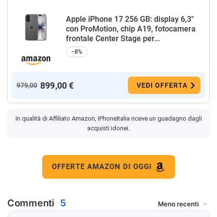
Apple iPhone 17 256 GB: display 6,3"
con ProMotion, chip A19, fotocamera
frontale Center Stage per...
−8%
899,00 €
979,00
VEDI OFFERTA
In qualità di Affiliato Amazon, iPhoneItalia riceve un guadagno dagli
acquisti idonei.
OFFERTE AMAZON DI OGGI
Commenti
5