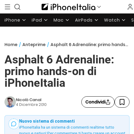
iPhone
iPad
Mac
AirPods
Watch
Home
/
Anteprime
/
Asphalt 6 Adrenaline: primo hands-on di iPhoneItalia
Asphalt 6 Adrenaline:
primo hands-on di
iPhoneItalia
Nicolò Canal
Condividi
4 Dicembre 2010
Nuovo sistema di commenti
iPhoneItalia ha un sistema di commenti realtime tutto
nuovo e nativo! Per commentare ti basta creare un account