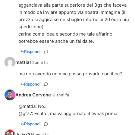
agganciava alla parte superiore del 3gs che faceva
in modo da inviare appunto vla nostra immagine (il
prezzo si aggira se nn sbaglio intorno ai 20 euro piu
spedizione).
carina come idea e secondo me tale affarino
potrebbe essere anche un fai da te.
Rispondi
mattia
16 anni fa
ma non avendo un mac posso provarlo con il pc?
Rispondi
Andrea Cervone
16 anni fa
@
mattia
: No...
@
gf77
: Esatto, ma va aggiornato il tweak prima
Rispondi
Julixx3
16 anni fa