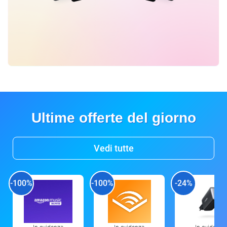
Ultime offerte del giorno
Vedi tutte
-100%
-100%
-24%