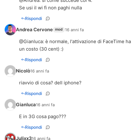
@
Andrea
: si come succede col 4.
Se usi il wi fi non paghi nulla
Rispondi
Andrea Cervone
16 anni fa
mod
@
Gianluca
: è normale, l'attivazione di FaceTime ha
un costo (30 cent) :)
Rispondi
Nicolò
16 anni fa
riavvio di cosa? dell iphone?
Rispondi
Gianluca
16 anni fa
E in 3G cosa pago???
Rispondi
Julixx3
16 anni fa