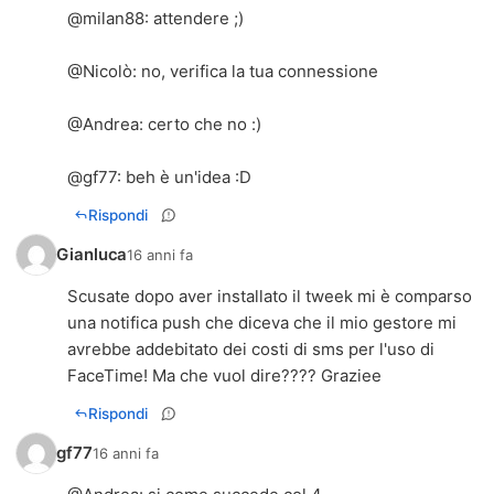
@
milan88
: attendere ;)
@
Nicolò
: no, verifica la tua connessione
@
Andrea
: certo che no :)
@
gf77
: beh è un'idea :D
Rispondi
Gianluca
16 anni fa
Scusate dopo aver installato il tweek mi è comparso
una notifica push che diceva che il mio gestore mi
avrebbe addebitato dei costi di sms per l'uso di
FaceTime! Ma che vuol dire???? Graziee
Rispondi
gf77
16 anni fa