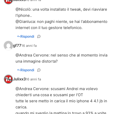
@
Nicolò
: una volta installato il tweak, devi riavviare
l'iphone..
@
Gianluca
: non paghi niente, se hai l'abbonamento
internet con il tuo gestore telefonico.
Rispondi
gf77
16 anni fa
@
Andrea Cervone
: nel senso che al momento invia
una immagine distorta?
Rispondi
Julixx3
16 anni fa
@
Andrea Cervone
: scusami Andrei ma volevo
chiederti una cosa e scusami per l'OT
tutte le sere metto in carica il mio iphone 4 4.1 jb in
carica.
quando mi sveglio la mattina lo trovo a 93% a volte