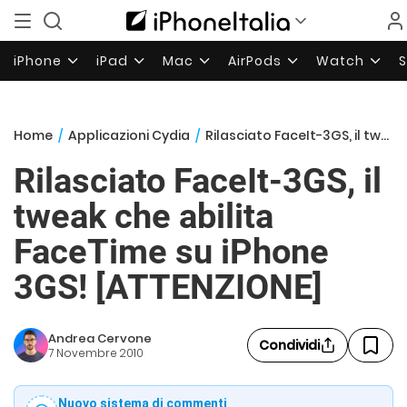
iPhone
iPad
Mac
AirPods
Watch
Home
/
Applicazioni Cydia
/
Rilasciato FaceIt-3GS, il tweak che abilita FaceTime su iPhone 3GS! [ATTENZIONE]
Rilasciato FaceIt-3GS, il
tweak che abilita
FaceTime su iPhone
3GS! [ATTENZIONE]
Andrea Cervone
Condividi
7 Novembre 2010
Nuovo sistema di commenti