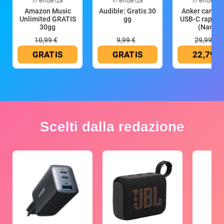
In evidenza
In evidenza
In evidenza
Amazon Music
Audible: Gratis 30
Anker caricat
Unlimited GRATIS
gg
USB-C rapido
30gg
(Nano
10,99 €
9,99 €
29,99 €
GRATIS
GRATIS
22,79 €
Scelti dalla redazione