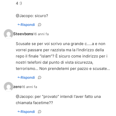
4 :)
@
Jacopo
: sicuro?
Rispondi
Steevbons
16 anni fa
Scusate se per voi scrivo una grande c.....a e non
vorrei passare per razzista ma la l'indirizzo della
repo il finale "islam"? È sicuro come indirizzo per i
nostri telefoni dal punto di vista sicurezza,
terrorismo... Non prendetemi per pazzo e scusate...
Rispondi
zero
16 anni fa
@
Jacopo
: per "provato" intendi l'aver fatto una
chiamata facetime??
Rispondi