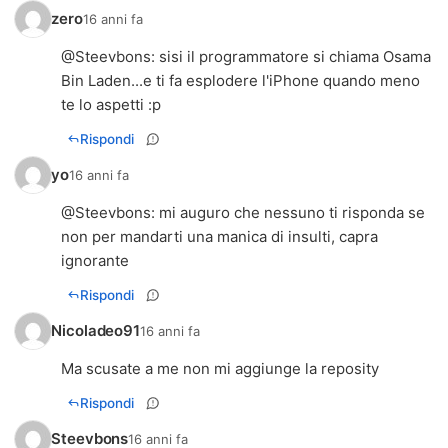
zero
16 anni fa
@
Steevbons
: sisi il programmatore si chiama Osama
Bin Laden...e ti fa esplodere l'iPhone quando meno
te lo aspetti :p
Rispondi
yo
16 anni fa
@
Steevbons
: mi auguro che nessuno ti risponda se
non per mandarti una manica di insulti, capra
ignorante
Rispondi
Nicoladeo91
16 anni fa
Ma scusate a me non mi aggiunge la reposity
Rispondi
Steevbons
16 anni fa