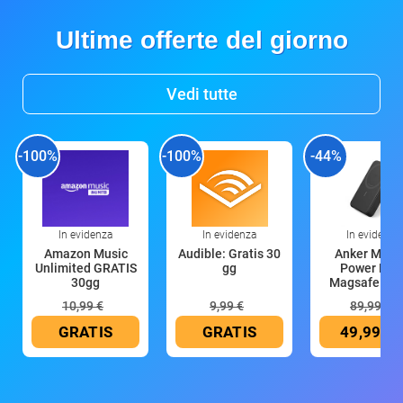
Ultime offerte del giorno
Vedi tutte
-100%
-100%
-44%
In evidenza
In evidenza
In evidenza
Amazon Music
Audible: Gratis 30
Anker Mag
Unlimited GRATIS
gg
Power Ban
30gg
Magsafe 10
mAh
10,99 €
9,99 €
89,99 €
GRATIS
GRATIS
49,99 €