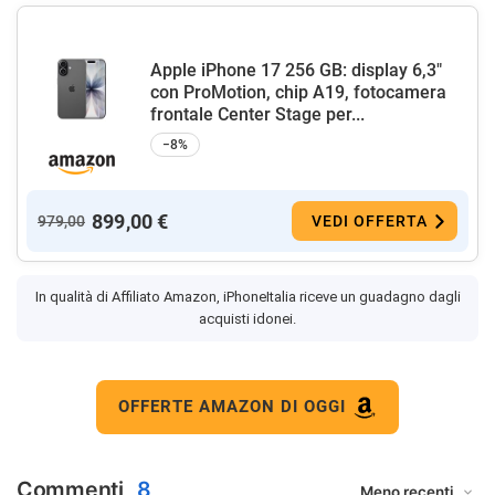
Apple iPhone 17 256 GB: display 6,3"
con ProMotion, chip A19, fotocamera
frontale Center Stage per...
−8%
899,00 €
979,00
VEDI OFFERTA
In qualità di Affiliato Amazon, iPhoneItalia riceve un guadagno dagli
acquisti idonei.
OFFERTE AMAZON DI OGGI
Commenti
8