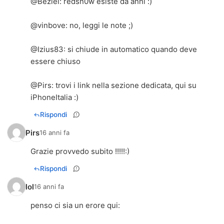
@
Beziel
: redsn0w esiste da anni :)
@
vinbove
: no, leggi le note ;)
@
Izius83
: si chiude in automatico quando deve
essere chiuso
@
Pirs
: trovi i link nella sezione dedicata, qui su
iPhoneItalia :)
Rispondi
Pirs
16 anni fa
Grazie provvedo subito !!!!!:)
Rispondi
lol
16 anni fa
penso ci sia un erore qui: