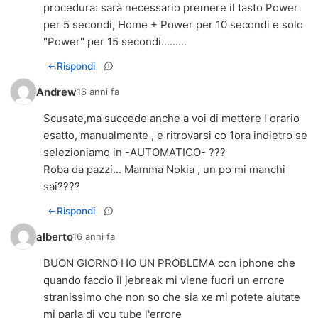
procedura: sarà necessario premere il tasto Power
per 5 secondi, Home + Power per 10 secondi e solo
"Power" per 15 secondi.........
Rispondi
Andrew
16 anni fa
Scusate,ma succede anche a voi di mettere l orario
esatto, manualmente , e ritrovarsi co 1ora indietro se
selezioniamo in -AUTOMATICO- ???
Roba da pazzi... Mamma Nokia , un po mi manchi
sai????
Rispondi
alberto
16 anni fa
BUON GIORNO HO UN PROBLEMA con iphone che
quando faccio il jebreak mi viene fuori un errore
stranissimo che non so che sia xe mi potete aiutate
mi parla di you tube l'errore