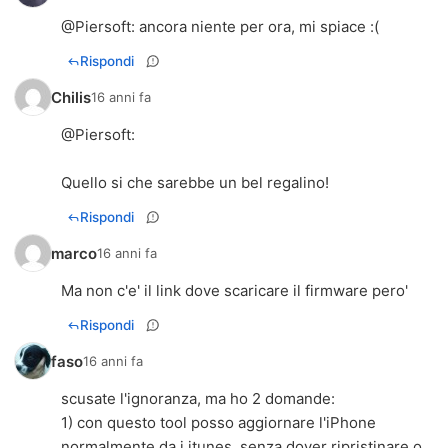
@
Piersoft
: ancora niente per ora, mi spiace :(
Rispondi
Chilis
16 anni fa
@
Piersoft
:
Quello si che sarebbe un bel regalino!
Rispondi
marco
16 anni fa
Ma non c'e' il link dove scaricare il firmware pero'
Rispondi
faso
16 anni fa
scusate l'ignoranza, ma ho 2 domande:
1) con questo tool posso aggiornare l'iPhone
normalmente da i itunes, senza dover ripristinare o