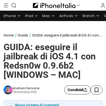
iPhone
iPad
Mac
AirPods
Watch
Home
/
Guide
/
GUIDA: eseguire il jailbreak di iOS 4.1 con Redsn0w 0.9.6b2 [WINDOWS – MAC]
GUIDA: eseguire il
jailbreak di iOS 4.1 con
Redsn0w 0.9.6b2
[WINDOWS – MAC]
Andrea Cervone
Condividi
1 Novembre 2010
Nuovo sistema di commenti