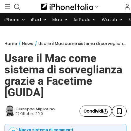
iPhone
iPad
Mac
AirPods
Watch
Home
/
News
/
Usare il Mac come sistema di sorveglianza grazie a Facetime [GUIDA]
Usare il Mac come
sistema di sorveglianza
grazie a Facetime
[GUIDA]
Giuseppe Migliorino
Condividi
27 Ottobre 2010
Nuovo sistema di commenti