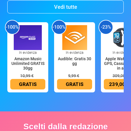
Vedi tutte
-100%
-100%
-23%
In evidenza
In evidenza
In evidenza
Amazon Music
Audible: Gratis 30
Apple Watch 
Unlimited GRATIS
gg
GPS, Cassa 4
30gg
in all
10,99 €
9,99 €
309,00 €
GRATIS
GRATIS
239,00 €
Scelti dalla redazione