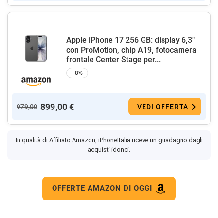
Apple iPhone 17 256 GB: display 6,3"
con ProMotion, chip A19, fotocamera
frontale Center Stage per...
−8%
899,00 €
979,00
VEDI OFFERTA
In qualità di Affiliato Amazon, iPhoneItalia riceve un guadagno dagli
acquisti idonei.
OFFERTE AMAZON DI OGGI