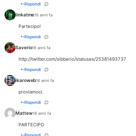
Rispondi
linkatme
16 anni fa
Partecipo!
Rispondi
Saverio
16 anni fa
http://twitter.com/sibberio/statuses/25381493737
Rispondi
ikaroweb
16 anni fa
proviamoci.
Rispondi
Mattew
16 anni fa
PARTECIPO
Rispondi