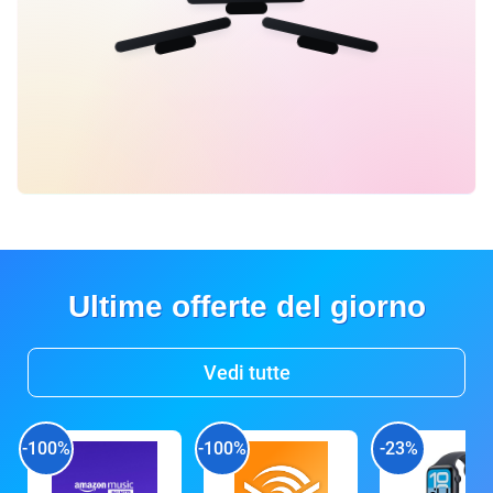
Ultime offerte del giorno
Vedi tutte
-100%
-100%
-23%