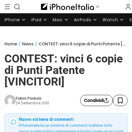
iPhone
iPad
Mac
AirPods
Watch
Home
/
News
/
CONTEST: vinci 6 copie di Punti Patente [VINCITORI]
CONTEST: vinci 6 copie
di Punti Patente
[VINCITORI]
Fabio Padula
Condividi
24 Settembre 2010
Nuovo sistema di commenti
iPhoneItalia ha un sistema di commenti realtime tutto
nuovo e nativo! Per commentare ti basta creare un account