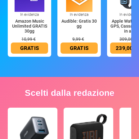
In evidenza
In evidenza
In evidenza
Amazon Music
Audible: Gratis 30
Apple Watch 
Unlimited GRATIS
gg
GPS, Cassa 4
30gg
in all
10,99 €
9,99 €
309,00 €
GRATIS
GRATIS
239,00 €
Scelti dalla redazione