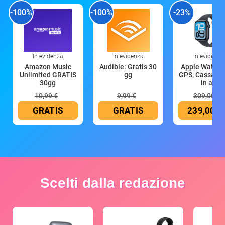
-100%
-100%
-23%
In evidenza
In evidenza
In evidenza
Amazon Music
Audible: Gratis 30
Apple Watch 
Unlimited GRATIS
gg
GPS, Cassa 4
30gg
in all
10,99 €
9,99 €
309,00 €
GRATIS
GRATIS
239,00 €
Scelti dalla redazione