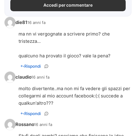
Accedi per commentare
die81
16 anni fa
ma nn vi vergognate a scrivere primo? che
tristezza...
qualcuno ha provato il gioco? vale la pena?
Rispondi
claudio
16 anni fa
molto divertente..ma non mi fa vedere gli spazzi per
collegarmi al mio account facebook:(:( succede a
qualkun'altro???
Rispondi
Rossano
16 anni fa
Stufi degli zombi? speriamo che finiscano le idee