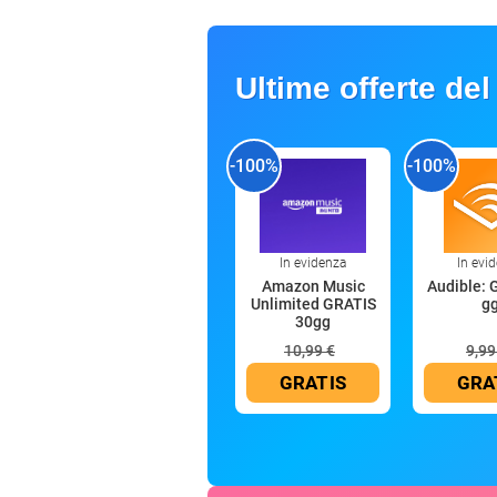
Ultime offerte del
-100%
-100%
In evidenza
In evi
Amazon Music
Audible: 
Unlimited GRATIS
g
30gg
10,99 €
9,99
GRATIS
GRA