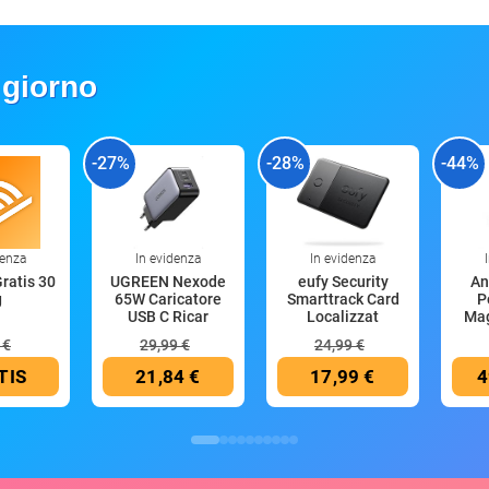
 giorno
-27%
-28%
-44%
denza
In evidenza
In evidenza
Gratis 30
UGREEN Nexode
eufy Security
An
g
65W Caricatore
Smarttrack Card
P
USB C Ricar
Localizzat
Mag
 €
29,99 €
24,99 €
TIS
21,84 €
17,99 €
4