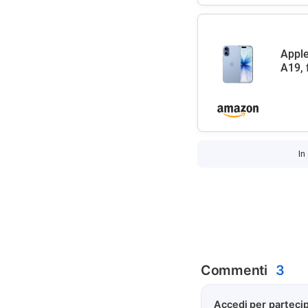
Apple
A19, 
In
Commenti
3
Accedi per partecip