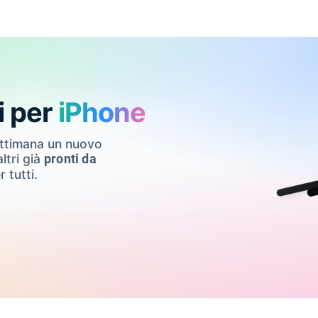
i per
iPhone
ettimana un nuovo
ltri già
pronti da
r tutti.