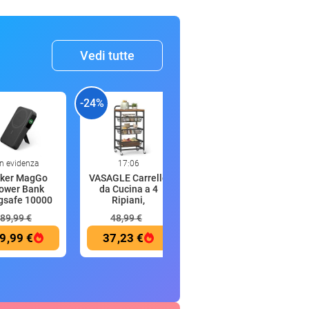
Vedi tutte
-24%
-25%
-
In evidenza
17:06
17:04
ker MagGo
VASAGLE Carrello
Hbada E3 Pro
ower Bank
da Cucina a 4
Sedia Ufficio
safe 10000
Ripiani,
Ergonomica, S
mAh
89,99 €
48,99 €
499,00 €
9,99 €
37,23 €
375,04 €