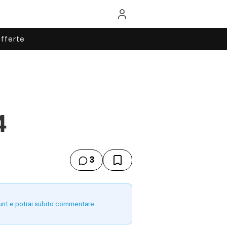
fferte
4
3
unt e potrai subito commentare.