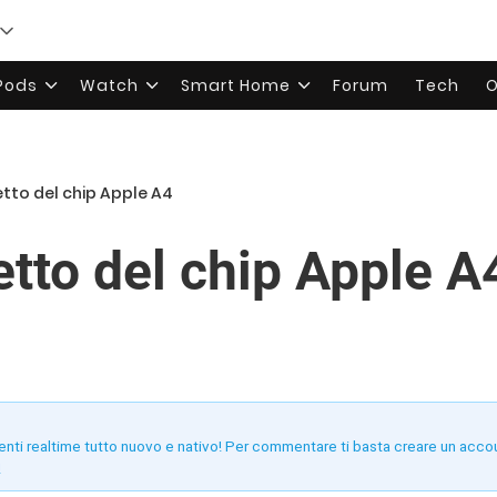
rPods
Watch
Smart Home
Forum
Tech
O
etto del chip Apple A4
etto del chip Apple A
enti realtime tutto nuovo e nativo! Per commentare ti basta creare un acco
!