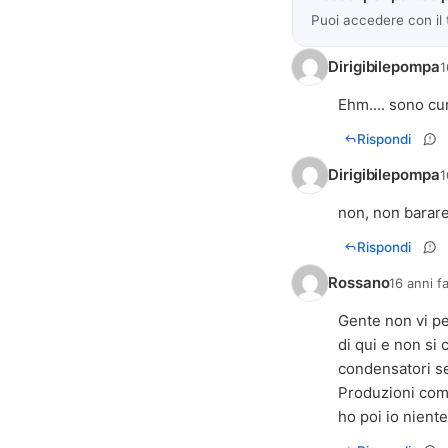
Puoi accedere con il
Dirigibilepompa
1
Ehm.... sono cur
Rispondi
Dirigibilepompa
1
non, non barare
Rispondi
Rossano
16 anni f
Gente non vi pe
di qui e non si
condensatori se
Produzioni come
ho poi io nient