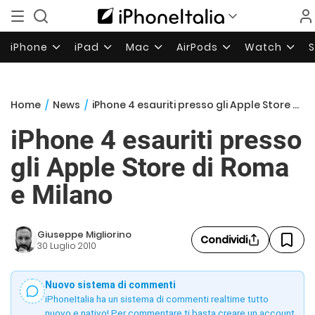
iPhone
iPad
Mac
AirPods
Watch
Home
/
News
/
iPhone 4 esauriti presso gli Apple Store di Roma e Milano
iPhone 4 esauriti presso
gli Apple Store di Roma
e Milano
Giuseppe Migliorino
Condividi
30 Luglio 2010
Nuovo sistema di commenti
iPhoneItalia ha un sistema di commenti realtime tutto
nuovo e nativo! Per commentare ti basta creare un account