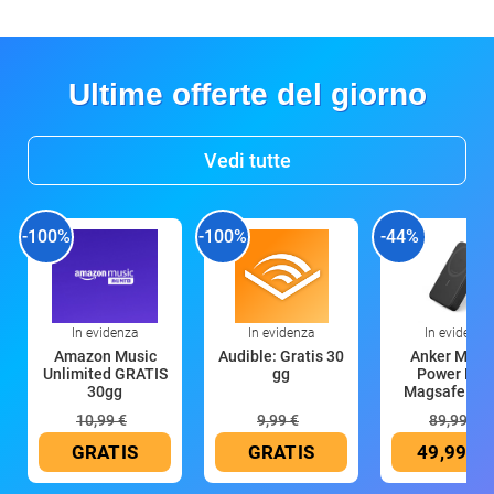
Ultime offerte del giorno
Vedi tutte
-100%
-100%
-44%
In evidenza
In evidenza
In evidenza
Amazon Music
Audible: Gratis 30
Anker Mag
Unlimited GRATIS
gg
Power Ban
30gg
Magsafe 10
mAh
10,99 €
9,99 €
89,99 €
GRATIS
GRATIS
49,99 €