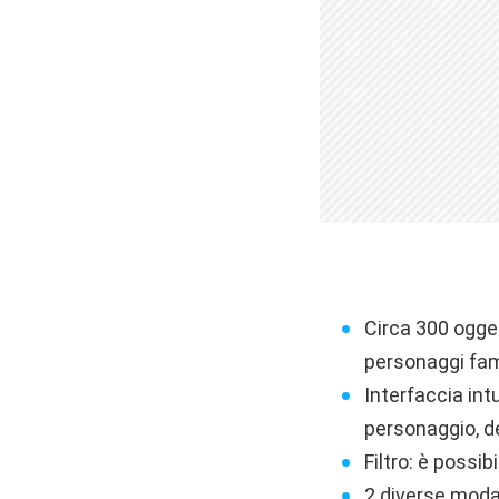
Circa 300 ogget
personaggi famo
Interfaccia int
personaggio, d
Filtro: è possib
2 diverse modal