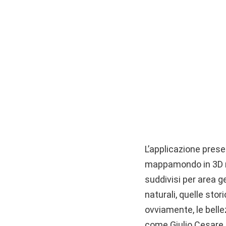
L’applicazione prese
mappamondo in 3D nel
suddivisi per area ge
naturali, quelle stor
ovviamente, le bellez
come Giulio Cesare.