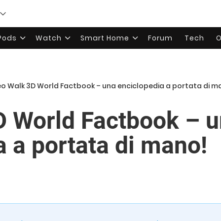
rPods
Watch
Smart Home
Forum
Tech
O
o Walk 3D World Factbook – una enciclopedia a portata di m
 World Factbook – 
a a portata di mano!