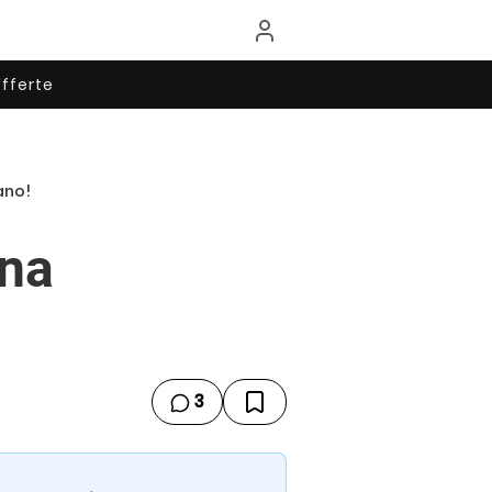
fferte
ano!
una
3