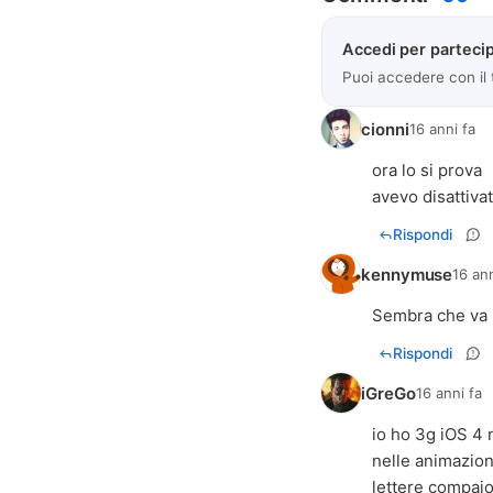
Accedi per partecip
Puoi accedere con il
cionni
16 anni fa
ora lo si prova
avevo disattivat
Rispondi
kennymuse
16 ann
Sembra che va 
Rispondi
iGreGo
16 anni fa
io ho 3g iOS 4 
nelle animazioni
lettere compai