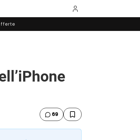
fferte
ell’iPhone
69