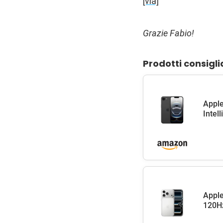
[via]
Grazie Fabio!
Prodotti consigli
Apple
Intel
Apple
120Hz