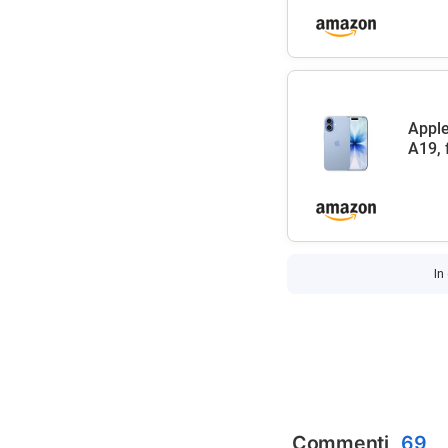
Apple
A19, 
In
Commenti
69