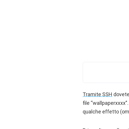
Tramite SSH
dovete
file “wallpaperxxxx”
qualche effetto (omb