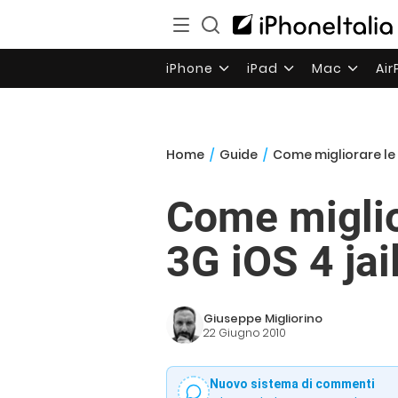
iPhone
iPad
Mac
Ai
Home
/
Guide
/
Come migliorare le 
Come miglio
3G iOS 4 ja
Giuseppe Migliorino
22 Giugno 2010
Nuovo sistema di commenti