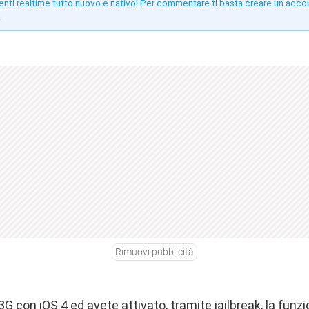
enti realtime tutto nuovo e nativo! Per commentare ti basta creare un acco
!
Rimuovi pubblicità
G con iOS 4 ed avete attivato, tramite jailbreak, la funz