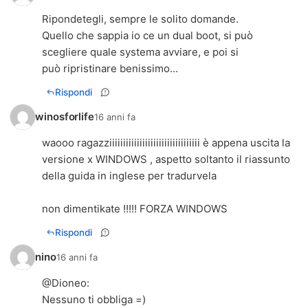
Ripondetegli, sempre le solito domande.
Quello che sappia io ce un dual boot, si può
scegliere quale systema avviare, e poi si
può ripristinare benissimo...
Rispondi
winosforlife
16 anni fa
waooo ragazziiiiiiiiiiiiiiiiiiiiiiiiiiiiiiiii è appena uscita la
versione x WINDOWS , aspetto soltanto il riassunto
della guida in inglese per tradurvela
non dimentikate !!!!! FORZA WINDOWS
Rispondi
nino
16 anni fa
@
Dioneo
:
Nessuno ti obbliga =)