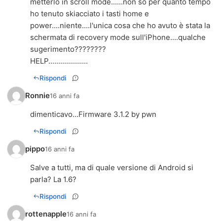
metterlo in scroll mode......non so per quanto tempo
ho tenuto skiacciato i tasti home e
power....niente....l'unica cosa che ho avuto è stata la
schermata di recovery mode sull'iPhone....qualche
sugerimento????????
HELP....................
Rispondi
Ronnie
16 anni fa
dimenticavo...Firmware 3.1.2 by pwn
Rispondi
pippo
16 anni fa
Salve a tutti, ma di quale versione di Android si
parla? La 1.6?
Rispondi
rottenapple
16 anni fa