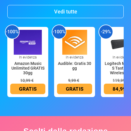
Vedi tutte
-100%
-100%
-29%
In evidenza
In evidenza
In evidenza
Amazon Music
Audible: Gratis 30
Logitech MX 
Unlimited GRATIS
gg
S Tastiera
30gg
Wireless (G
10,99 €
9,99 €
119,99 €
GRATIS
GRATIS
84,99 €