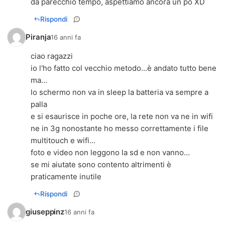
da parecchio tempo, aspettiamo ancora un po XD
Rispondi
Piranja
16 anni fa
ciao ragazzi
io l'ho fatto col vecchio metodo...è andato tutto bene
ma...
lo schermo non va in sleep la batteria va sempre a
palla
e si esaurisce in poche ore, la rete non va ne in wifi
ne in 3g nonostante ho messo correttamente i file
multitouch e wifi...
foto e video non leggono la sd e non vanno...
se mi aiutate sono contento altrimenti è
praticamente inutile
Rispondi
giuseppinz
16 anni fa