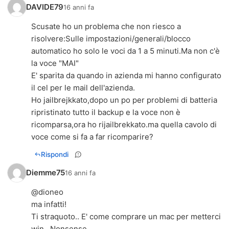
DAVIDE79
16 anni fa
Scusate ho un problema che non riesco a
risolvere:Sulle impostazioni/generali/blocco
automatico ho solo le voci da 1 a 5 minuti.Ma non c'è
la voce "MAI"
E' sparita da quando in azienda mi hanno configurato
il cel per le mail dell'azienda.
Ho jailbrejkkato,dopo un po per problemi di batteria
ripristinato tutto il backup e la voce non è
ricomparsa,ora ho rijailbrekkato.ma quella cavolo di
voce come si fa a far ricomparire?
Rispondi
Diemme75
16 anni fa
@dioneo
ma infatti!
Ti straquoto.. E' come comprare un mac per metterci
win.. Nonsense..