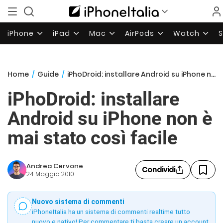
iPhone
iPad
Mac
AirPods
Watch
Home
/
Guide
/
iPhoDroid: installare Android su iPhone non è mai stato così facile
iPhoDroid: installare
Android su iPhone non è
mai stato così facile
Andrea Cervone
Condividi
24 Maggio 2010
Nuovo sistema di commenti
iPhoneItalia ha un sistema di commenti realtime tutto
nuovo e nativo! Per commentare ti basta creare un account