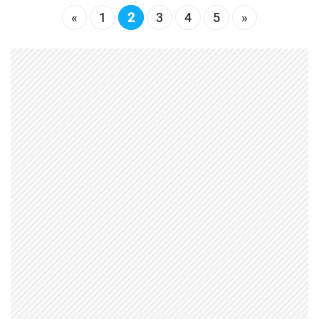
«
1
2
3
4
5
»